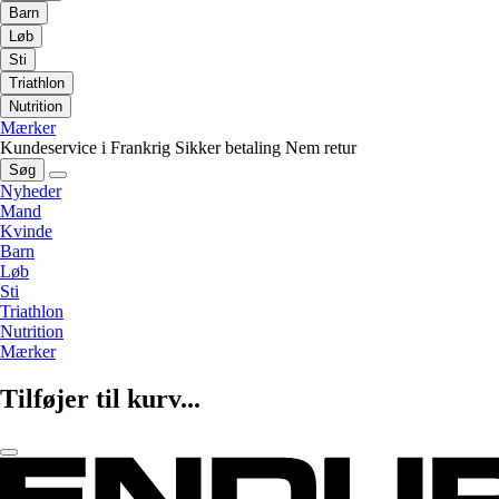
Barn
Løb
Sti
Triathlon
Nutrition
Mærker
Kundeservice i Frankrig
Sikker betaling
Nem retur
Søg
Nyheder
Mand
Kvinde
Barn
Løb
Sti
Triathlon
Nutrition
Mærker
Tilføjer til kurv...