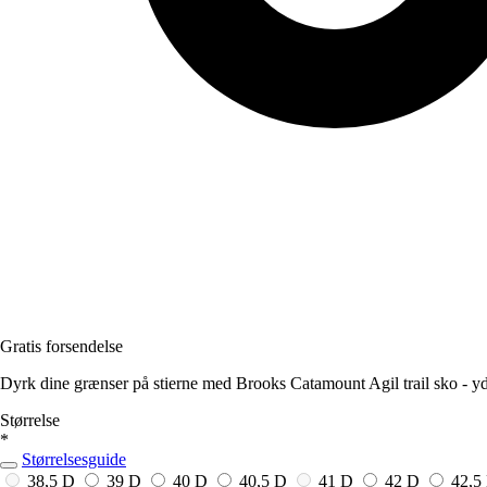
Gratis forsendelse
Dyrk dine grænser på stierne med Brooks Catamount Agil trail sko - y
Størrelse
*
Størrelsesguide
38,5 D
39 D
40 D
40,5 D
41 D
42 D
42,5