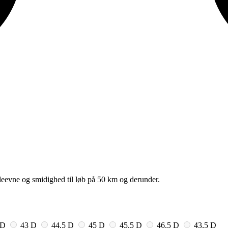
deevne og smidighed til løb på 50 km og derunder.
 D
43 D
44,5 D
45 D
45,5 D
46,5 D
43,5 D