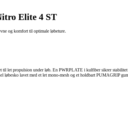
tro Elite 4 ST
ne og komfort til optimale løbeture.
t til let propulsion under løb. En PWRPLATE i kulfiber sikrer stabil
tiel løbesko lavet med et let mono-mesh og et holdbart PUMAGRIP gummi