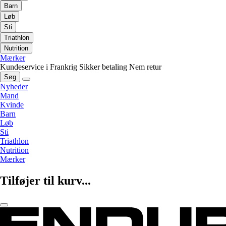
Barn
Løb
Sti
Triathlon
Nutrition
Mærker
Kundeservice i Frankrig
Sikker betaling
Nem retur
Søg
Nyheder
Mand
Kvinde
Barn
Løb
Sti
Triathlon
Nutrition
Mærker
Tilføjer til kurv...