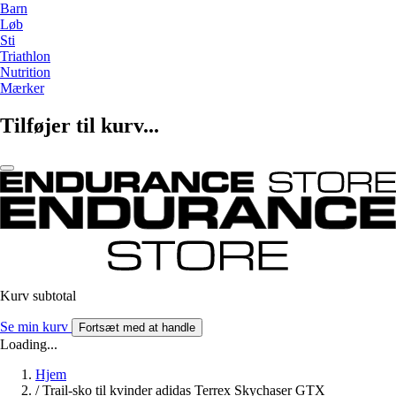
Barn
Løb
Sti
Triathlon
Nutrition
Mærker
Tilføjer til kurv...
Kurv subtotal
Se min kurv
Fortsæt med at handle
Loading...
Hjem
/
Trail-sko til kvinder adidas Terrex Skychaser GTX