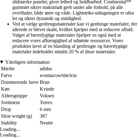
slidstærke paneler, giver lethed og holdbarhed. Continental™
gummiet sikrer maksimalt greb under alle forhold, på alle
overflader, både tørre og våde. Lightstrike-udtagningen er ultra
let og sikrer dynamik og smidighed.
Ved at vælge genbrugsmaterialer kan vi genbruge materialer, der
allerede er blevet skabt, hvilket hjælper med at reducere affald.
Valget af bæredygtige materialer hjælper os også med at
reducere vores afhængighed af udtømte ressourcer. Vores
produkter lavet af en blanding af genbrugte og bæredygtige
materialer indeholder mindst 20 % af disse materialer.
Yderligere information
Mærke
adidas
Farve
wontau/owhite/icta
Dominerende farve
Brun
Køn
Kvinde
Aldersgruppe
Voksen
Sortiment
Terrex
Drop
6 mm
Shoe weight (g)
387
Stability
Neutre
Loading...
Loading...