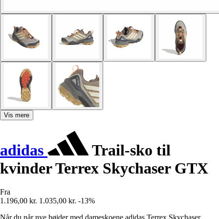
Vis mere
adidas
Trail-sko til
kvinder Terrex Skychaser GTX
Fra
1.196,00 kr.
1.035,00 kr.
-13%
Når du når nye højder med dameskoene adidas Terrex Skychaser