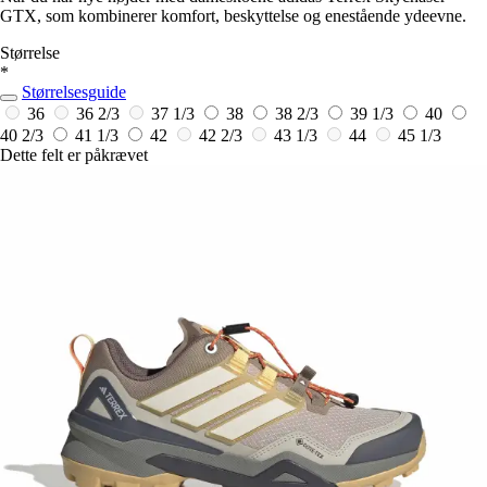
GTX, som kombinerer komfort, beskyttelse og enestående ydeevne.
Størrelse
*
Størrelsesguide
36
36 2/3
37 1/3
38
38 2/3
39 1/3
40
40 2/3
41 1/3
42
42 2/3
43 1/3
44
45 1/3
Dette felt er påkrævet