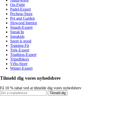
Nauti-wave
On-Fight
Padel-Expert
Pecheur-Store
Pet and Garden
Slowood Interior
Smash-Expert
Sneak'In
Sneakids
Sport is good
Training-Fit
Trek-Expert
Triathlon-Expert
TripnBikers
Vélo-Store
Winter-Expert
Tilmeld dig vores nyhedsbrev
Få 10 % rabat ved at tilmelde dig vores nyhedsbrev
Tilmeld dig