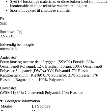
Syet i 4 forskellige materialer, er disse bukser med slim fit ultra
komfortable til lange tekniske vandreture i højden.
Sporty fit bukser til ambitiøse alpinister.
Fit
Slim
Størrelse - Tøj
XS - 2XL
Indvendig benlængde
80cm/31,5"
Andet stof
Foran knæ og øverste del af ryggen: (SSM02) Forside: 88%
Genanvendt Polyamid, 12% Elasthan; Foring: 100% Genanvendt
Polyester Sidepanel: (DW04) 93% Polyamid, 7% Elasthan
Kantforstærkning: (RIF09) 61% Polyamid, 31% Polyester, 8%
Elasthan; Bagmembran: 100% Polyurethan
Hovedstof
(WSM11) 85% Genanvendt Polyamid, 15% Elasthan
Yderligere information
Mærke
La Sportiva