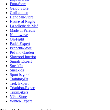
Foot-Store
Galop Store
Golf and co
Handball-Store
House of Rugby
La sellerie de Maé
Made in Paradis
Nauti-wave
On-Fight
Padel-Expert
Pecheur-Store
Pet and Garden
Slowood Interior
Smash-Expert
Sneak'In
Sneakids
Sport is good
Training-Fit
Trek-Expert
Triathlon-Expert
TripnBikers
Vélo-Store
Winter-Expert