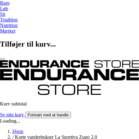
Barn
Løb
Sti
Triathlon
Nutrition
Mærker
Tilføjer til kurv...
Kurv subtotal
Se min kurv
Fortsæt med at handle
Loading...
Hjem
/
Korte vandrebukser La Sportiva Zupo 2.0