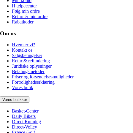
Min konto
Hjælpecenter
Følg min ordre
Returnér min ordre
Rabatkoder
Om os
Hvem er vi?
Kontakt os
Salgsbetingelser
Retur & refundering
Juridiske oplysninger
Betalingsmetoder
Priser og forsendelsesmuligheder
Fortrolighedserklæring
Vores butik
Vores butikker
Basket-Center
Daily Bikers
Direct Running
Direct-Volley
Espace Golf