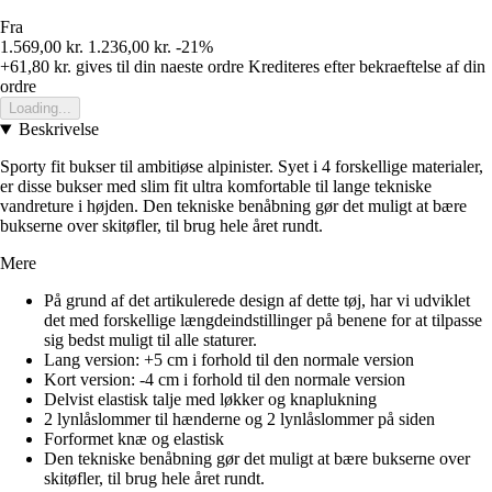
Fra
1.569,00 kr.
1.236,00 kr.
-21%
+61,80 kr.
gives til din naeste ordre
Krediteres efter bekraeftelse af din
ordre
Loading...
Beskrivelse
Sporty fit bukser til ambitiøse alpinister. Syet i 4 forskellige materialer,
er disse bukser med slim fit ultra komfortable til lange tekniske
vandreture i højden. Den tekniske benåbning gør det muligt at bære
bukserne over skitøfler, til brug hele året rundt.
Mere
På grund af det artikulerede design af dette tøj, har vi udviklet
det med forskellige længdeindstillinger på benene for at tilpasse
sig bedst muligt til alle staturer.
Lang version: +5 cm i forhold til den normale version
Kort version: -4 cm i forhold til den normale version
Delvist elastisk talje med løkker og knaplukning
2 lynlåslommer til hænderne og 2 lynlåslommer på siden
Forformet knæ og elastisk
Den tekniske benåbning gør det muligt at bære bukserne over
skitøfler, til brug hele året rundt.