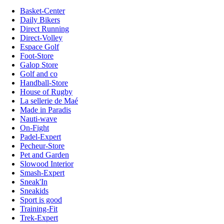
Basket-Center
Daily Bikers
Direct Running
Direct-Volley
Espace Golf
Foot-Store
Galop Store
Golf and co
Handball-Store
House of Rugby
La sellerie de Maé
Made in Paradis
Nauti-wave
On-Fight
Padel-Expert
Pecheur-Store
Pet and Garden
Slowood Interior
Smash-Expert
Sneak'In
Sneakids
Sport is good
Training-Fit
Trek-Expert