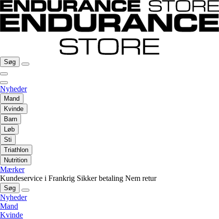
Søg
Nyheder
Mand
Kvinde
Barn
Løb
Sti
Triathlon
Nutrition
Mærker
Kundeservice i Frankrig
Sikker betaling
Nem retur
Søg
Nyheder
Mand
Kvinde