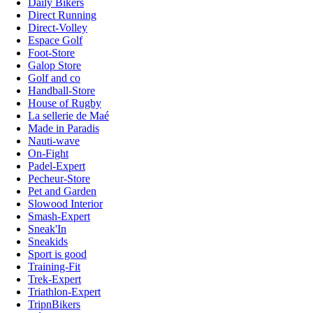
Daily Bikers
Direct Running
Direct-Volley
Espace Golf
Foot-Store
Galop Store
Golf and co
Handball-Store
House of Rugby
La sellerie de Maé
Made in Paradis
Nauti-wave
On-Fight
Padel-Expert
Pecheur-Store
Pet and Garden
Slowood Interior
Smash-Expert
Sneak'In
Sneakids
Sport is good
Training-Fit
Trek-Expert
Triathlon-Expert
TripnBikers