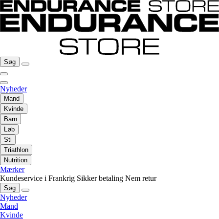
Søg
Nyheder
Mand
Kvinde
Barn
Løb
Sti
Triathlon
Nutrition
Mærker
Kundeservice i Frankrig
Sikker betaling
Nem retur
Søg
Nyheder
Mand
Kvinde