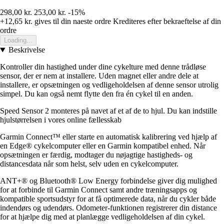
298,00 kr.
253,00 kr.
-15%
+12,65 kr.
gives til din naeste ordre
Krediteres efter bekraeftelse af din
ordre
Loading...
Beskrivelse
Kontroller din hastighed under dine cykelture med denne trådløse
sensor, der er nem at installere. Uden magnet eller andre dele at
installere, er opsætningen og vedligeholdelsen af denne sensor utrolig
simpel. Du kan også nemt flytte den fra én cykel til en anden.
Speed Sensor 2 monteres på navet af et af de to hjul. Du kan indstille
hjulstørrelsen i vores online fællesskab
Garmin Connect™ eller starte en automatisk kalibrering ved hjælp af
en Edge® cykelcomputer eller en Garmin kompatibel enhed. Når
opsætningen er færdig, modtager du nøjagtige hastigheds- og
distancesdata når som helst, selv uden en cykelcomputer.
ANT+® og Bluetooth® Low Energy forbindelse giver dig mulighed
for at forbinde til Garmin Connect samt andre træningsapps og
kompatible sportsudstyr for at få optimerede data, når du cykler både
indendørs og udendørs. Odometer-funktionen registrerer din distance
for at hjælpe dig med at planlægge vedligeholdelsen af din cykel.