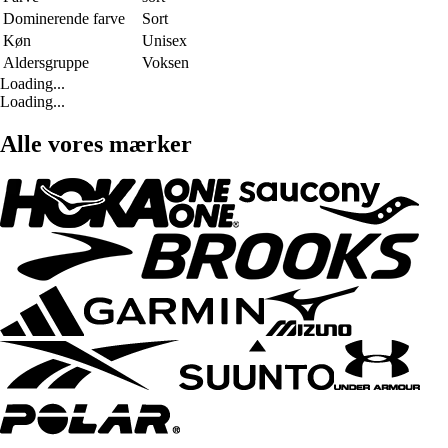
Dominerende farve
Sort
Køn
Unisex
Aldersgruppe
Voksen
Loading...
Loading...
Alle vores mærker