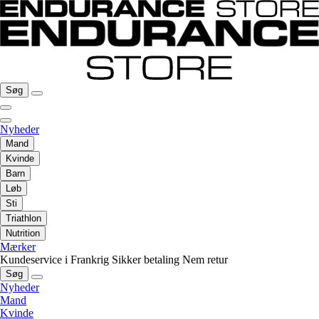
Søg
Nyheder
Mand
Kvinde
Barn
Løb
Sti
Triathlon
Nutrition
Mærker
Kundeservice i Frankrig
Sikker betaling
Nem retur
Søg
Nyheder
Mand
Kvinde