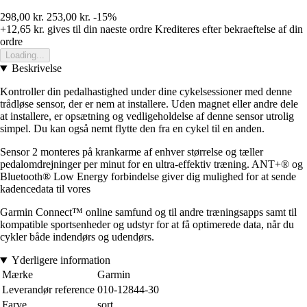
298,00 kr.
253,00 kr.
-15%
+12,65 kr.
gives til din naeste ordre
Krediteres efter bekraeftelse af din
ordre
Loading...
Beskrivelse
Kontroller din pedalhastighed under dine cykelsessioner med denne
trådløse sensor, der er nem at installere. Uden magnet eller andre dele
at installere, er opsætning og vedligeholdelse af denne sensor utrolig
simpel. Du kan også nemt flytte den fra en cykel til en anden.
Sensor 2 monteres på krankarme af enhver størrelse og tæller
pedalomdrejninger per minut for en ultra-effektiv træning. ANT+® og
Bluetooth® Low Energy forbindelse giver dig mulighed for at sende
kadencedata til vores
Garmin Connect™ online samfund og til andre træningsapps samt til
kompatible sportsenheder og udstyr for at få optimerede data, når du
cykler både indendørs og udendørs.
Yderligere information
Mærke
Garmin
Leverandør reference
010-12844-30
Farve
sort