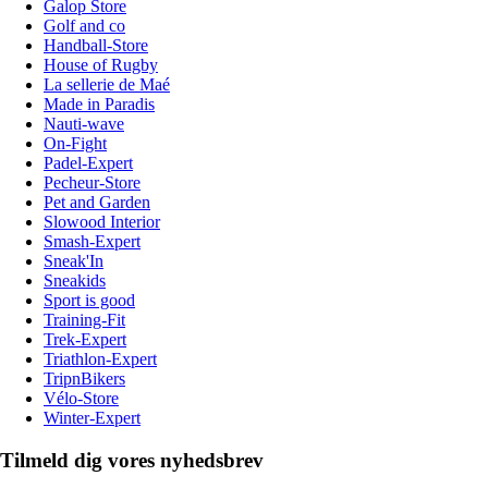
Galop Store
Golf and co
Handball-Store
House of Rugby
La sellerie de Maé
Made in Paradis
Nauti-wave
On-Fight
Padel-Expert
Pecheur-Store
Pet and Garden
Slowood Interior
Smash-Expert
Sneak'In
Sneakids
Sport is good
Training-Fit
Trek-Expert
Triathlon-Expert
TripnBikers
Vélo-Store
Winter-Expert
Tilmeld dig vores nyhedsbrev