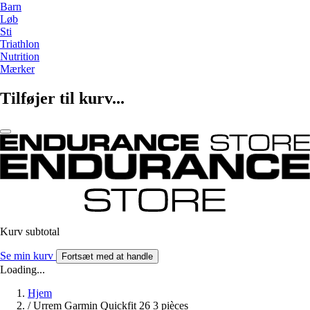
Barn
Løb
Sti
Triathlon
Nutrition
Mærker
Tilføjer til kurv...
Kurv subtotal
Se min kurv
Fortsæt med at handle
Loading...
Hjem
/
Urrem Garmin Quickfit 26 3 pièces