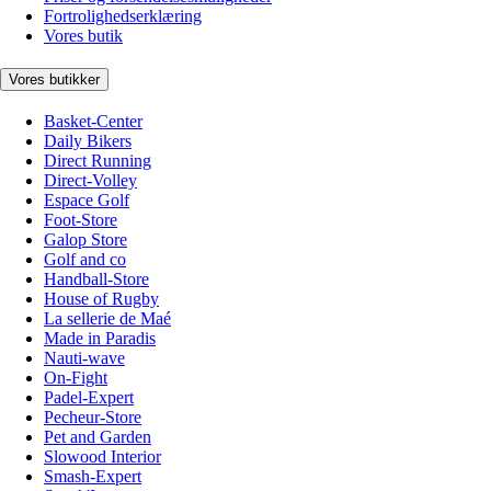
Fortrolighedserklæring
Vores butik
Vores butikker
Basket-Center
Daily Bikers
Direct Running
Direct-Volley
Espace Golf
Foot-Store
Galop Store
Golf and co
Handball-Store
House of Rugby
La sellerie de Maé
Made in Paradis
Nauti-wave
On-Fight
Padel-Expert
Pecheur-Store
Pet and Garden
Slowood Interior
Smash-Expert