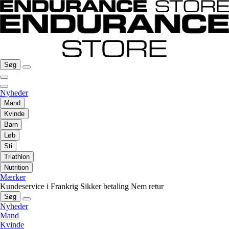
Søg
Nyheder
Mand
Kvinde
Barn
Løb
Sti
Triathlon
Nutrition
Mærker
Kundeservice i Frankrig
Sikker betaling
Nem retur
Søg
Nyheder
Mand
Kvinde