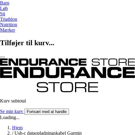
Barn
Løb
Sti
Triathlon
Nutrition
Mærker
Tilføjer til kurv...
Kurv subtotal
Se min kurv
Fortsæt med at handle
Loading...
Hjem
/
Usb-c dataopladningskabel Garmin