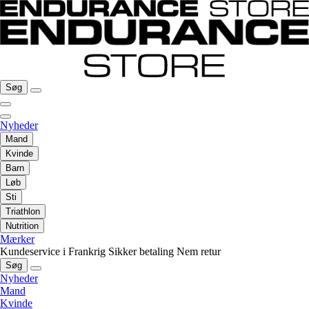
Søg
Nyheder
Mand
Kvinde
Barn
Løb
Sti
Triathlon
Nutrition
Mærker
Kundeservice i Frankrig
Sikker betaling
Nem retur
Søg
Nyheder
Mand
Kvinde