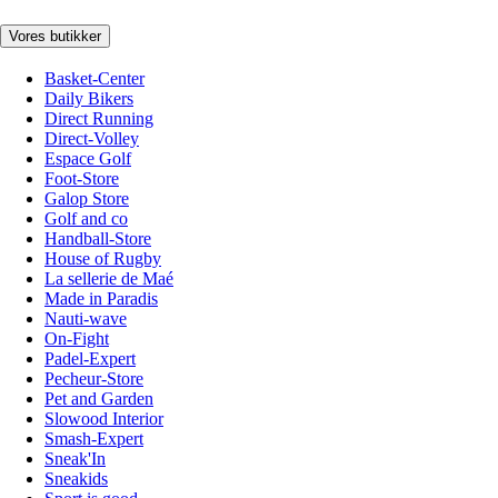
Vores butikker
Basket-Center
Daily Bikers
Direct Running
Direct-Volley
Espace Golf
Foot-Store
Galop Store
Golf and co
Handball-Store
House of Rugby
La sellerie de Maé
Made in Paradis
Nauti-wave
On-Fight
Padel-Expert
Pecheur-Store
Pet and Garden
Slowood Interior
Smash-Expert
Sneak'In
Sneakids