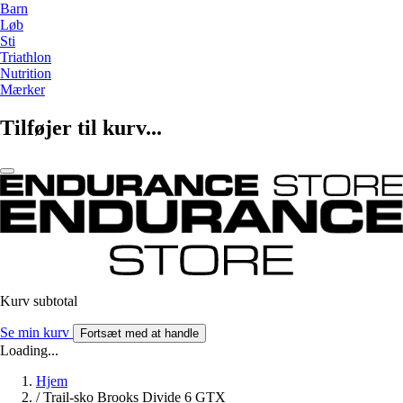
Barn
Løb
Sti
Triathlon
Nutrition
Mærker
Tilføjer til kurv...
Kurv subtotal
Se min kurv
Fortsæt med at handle
Loading...
Hjem
/
Trail-sko Brooks Divide 6 GTX