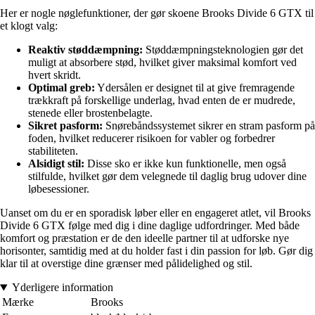
Her er nogle nøglefunktioner, der gør skoene Brooks Divide 6 GTX til
et klogt valg:
Reaktiv støddæmpning:
Støddæmpningsteknologien gør det
muligt at absorbere stød, hvilket giver maksimal komfort ved
hvert skridt.
Optimal greb:
Ydersålen er designet til at give fremragende
trækkraft på forskellige underlag, hvad enten de er mudrede,
stenede eller brostenbelagte.
Sikret pasform:
Snørebåndssystemet sikrer en stram pasform på
foden, hvilket reducerer risikoen for vabler og forbedrer
stabiliteten.
Alsidigt stil:
Disse sko er ikke kun funktionelle, men også
stilfulde, hvilket gør dem velegnede til daglig brug udover dine
løbesessioner.
Uanset om du er en sporadisk løber eller en engageret atlet, vil Brooks
Divide 6 GTX følge med dig i dine daglige udfordringer. Med både
komfort og præstation er de den ideelle partner til at udforske nye
horisonter, samtidig med at du holder fast i din passion for løb. Gør dig
klar til at overstige dine grænser med pålidelighed og stil.
Yderligere information
Mærke
Brooks