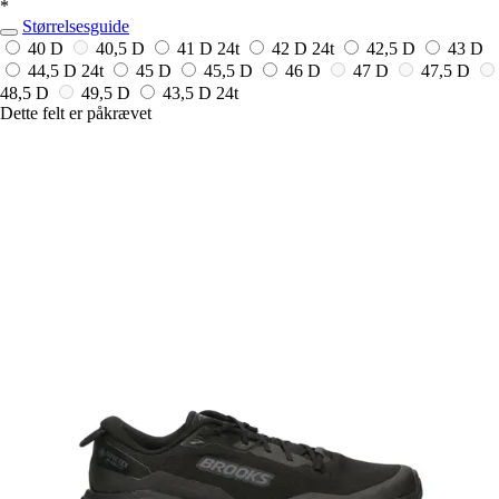
*
Størrelsesguide
40 D
40,5 D
41 D
24t
42 D
24t
42,5 D
43 D
44,5 D
24t
45 D
45,5 D
46 D
47 D
47,5 D
48,5 D
49,5 D
43,5 D
24t
Dette felt er påkrævet