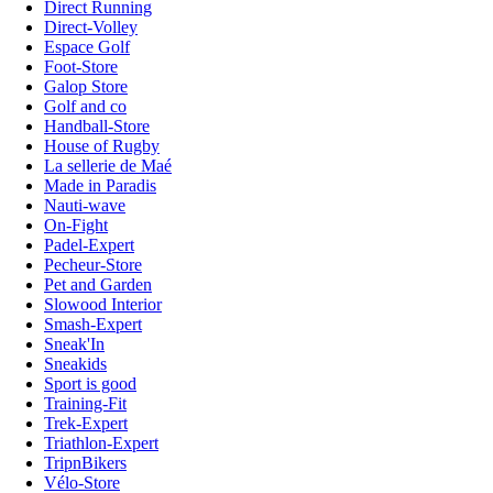
Direct Running
Direct-Volley
Espace Golf
Foot-Store
Galop Store
Golf and co
Handball-Store
House of Rugby
La sellerie de Maé
Made in Paradis
Nauti-wave
On-Fight
Padel-Expert
Pecheur-Store
Pet and Garden
Slowood Interior
Smash-Expert
Sneak'In
Sneakids
Sport is good
Training-Fit
Trek-Expert
Triathlon-Expert
TripnBikers
Vélo-Store