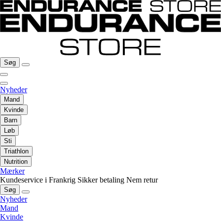
Søg
Nyheder
Mand
Kvinde
Barn
Løb
Sti
Triathlon
Nutrition
Mærker
Kundeservice i Frankrig
Sikker betaling
Nem retur
Søg
Nyheder
Mand
Kvinde