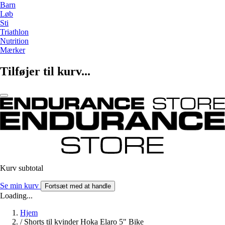
Barn
Løb
Sti
Triathlon
Nutrition
Mærker
Tilføjer til kurv...
Kurv subtotal
Se min kurv
Fortsæt med at handle
Loading...
Hjem
/
Shorts til kvinder Hoka Elaro 5" Bike