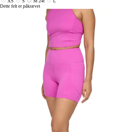
XS
S
M
24t
L
Dette felt er påkrævet