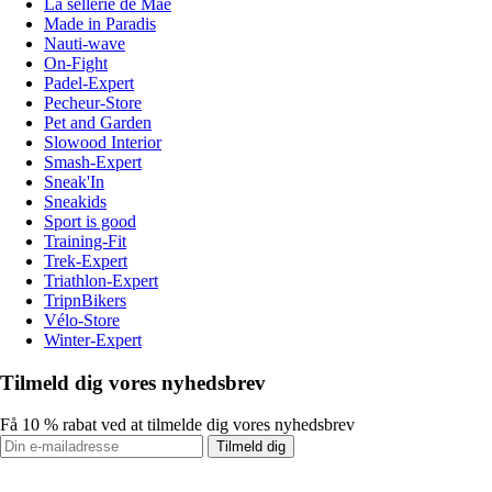
La sellerie de Maé
Made in Paradis
Nauti-wave
On-Fight
Padel-Expert
Pecheur-Store
Pet and Garden
Slowood Interior
Smash-Expert
Sneak'In
Sneakids
Sport is good
Training-Fit
Trek-Expert
Triathlon-Expert
TripnBikers
Vélo-Store
Winter-Expert
Tilmeld dig vores nyhedsbrev
Få 10 % rabat ved at tilmelde dig vores nyhedsbrev
Tilmeld dig