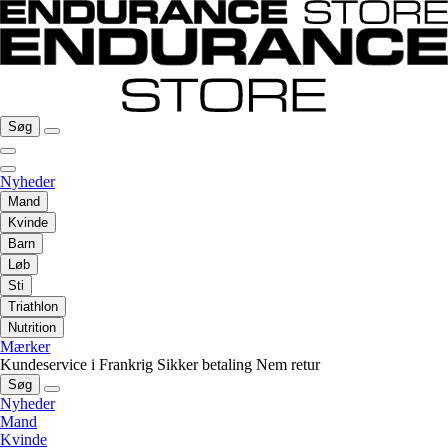
Søg
Nyheder
Mand
Kvinde
Barn
Løb
Sti
Triathlon
Nutrition
Mærker
Kundeservice i Frankrig
Sikker betaling
Nem retur
Søg
Nyheder
Mand
Kvinde