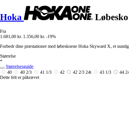
Hoka
Løbesko
Fra
1.681,00 kr.
1.356,00 kr.
-19%
Forbedr dine præstationer med løbeskoene Hoka Skyward X, et uundgåel
Størrelse
*
Størrelsesguide
40
40 2/3
41 1/3
42
42 2/3
24t
43 1/3
44
2
Dette felt er påkrævet