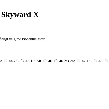
 Skyward X
igt valg for løbeentusiaster.
4t
44 2/3
45 1/3
24t
46
46 2/3
24t
47 1/3
48