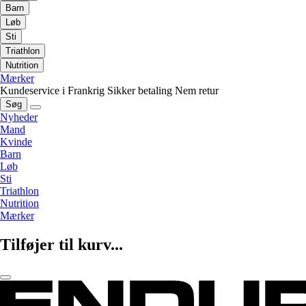
Barn
Løb
Sti
Triathlon
Nutrition
Mærker
Kundeservice i Frankrig
Sikker betaling
Nem retur
Søg
Nyheder
Mand
Kvinde
Barn
Løb
Sti
Triathlon
Nutrition
Mærker
Tilføjer til kurv...