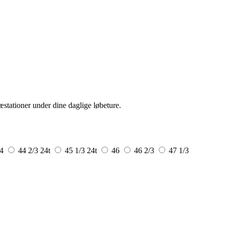
stationer under dine daglige løbeture.
44
44 2/3
24t
45 1/3
24t
46
46 2/3
47 1/3