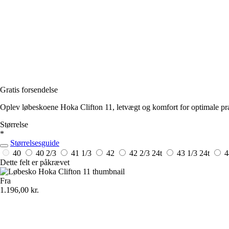
Gratis forsendelse
Oplev løbeskoene Hoka Clifton 11, letvægt og komfort for optimale præ
Størrelse
*
Størrelsesguide
40
40 2/3
41 1/3
42
42 2/3
24t
43 1/3
24t
Dette felt er påkrævet
Fra
1.196,00 kr.