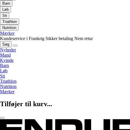
Barn
Løb
Sti
Triathlon
Nutrition
Mærker
Kundeservice i Frankrig
Sikker betaling
Nem retur
Søg
Nyheder
Mand
Kvinde
Barn
Løb
Sti
Triathlon
Nutrition
Mærker
Tilføjer til kurv...