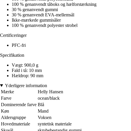
100 % genanvendt tåboks og hælforstærkning
30 % genanvendt gummi
30 % genanvendt EVA-mellemsål
Ikke-mærkede gummisåler
100 % genanvendt polyester strobel
Certificeringer
PFC-fri
Specifikation
Vægt: 900,0 g
Fald i tå: 10 mm
Hældrop: 90 mm
Yderligere information
Mærke
Helly Hansen
Farve
ocean/black
Dominerende farve
Blå
Køn
Mand
Aldersgruppe
Voksen
Hovedmateriale
syntetisk materiale
Skosål
skrubebestandig gummi