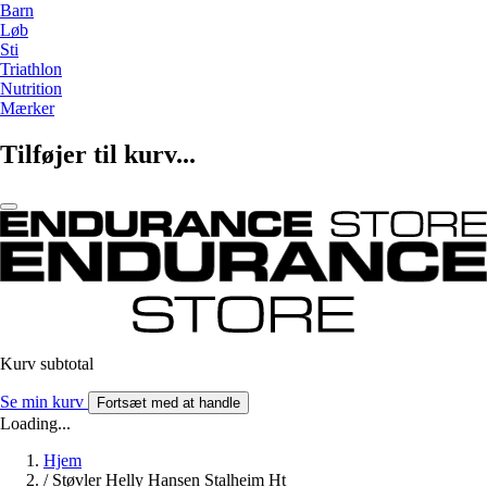
Barn
Løb
Sti
Triathlon
Nutrition
Mærker
Tilføjer til kurv...
Kurv subtotal
Se min kurv
Fortsæt med at handle
Loading...
Hjem
/
Støvler Helly Hansen Stalheim Ht