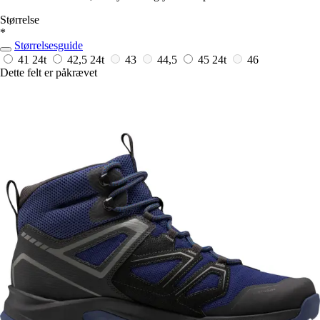
Størrelse
*
Størrelsesguide
41
24t
42,5
24t
43
44,5
45
24t
46
Dette felt er påkrævet