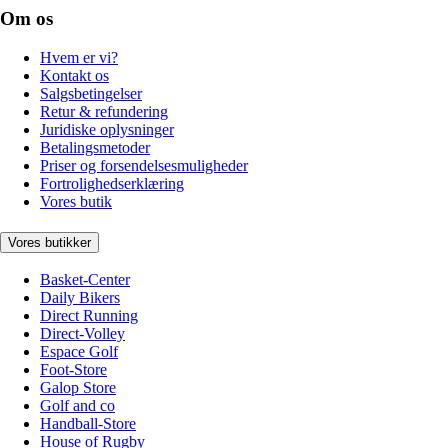
Om os
Hvem er vi?
Kontakt os
Salgsbetingelser
Retur & refundering
Juridiske oplysninger
Betalingsmetoder
Priser og forsendelsesmuligheder
Fortrolighedserklæring
Vores butik
Vores butikker
Basket-Center
Daily Bikers
Direct Running
Direct-Volley
Espace Golf
Foot-Store
Galop Store
Golf and co
Handball-Store
House of Rugby