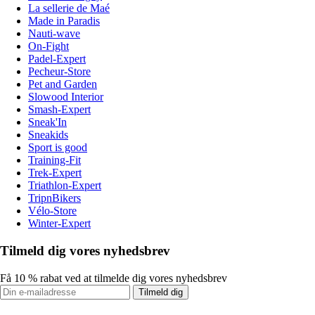
La sellerie de Maé
Made in Paradis
Nauti-wave
On-Fight
Padel-Expert
Pecheur-Store
Pet and Garden
Slowood Interior
Smash-Expert
Sneak'In
Sneakids
Sport is good
Training-Fit
Trek-Expert
Triathlon-Expert
TripnBikers
Vélo-Store
Winter-Expert
Tilmeld dig vores nyhedsbrev
Få 10 % rabat ved at tilmelde dig vores nyhedsbrev
Tilmeld dig