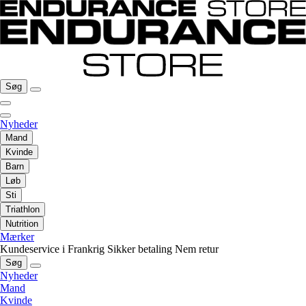
Søg
Nyheder
Mand
Kvinde
Barn
Løb
Sti
Triathlon
Nutrition
Mærker
Kundeservice i Frankrig
Sikker betaling
Nem retur
Søg
Nyheder
Mand
Kvinde