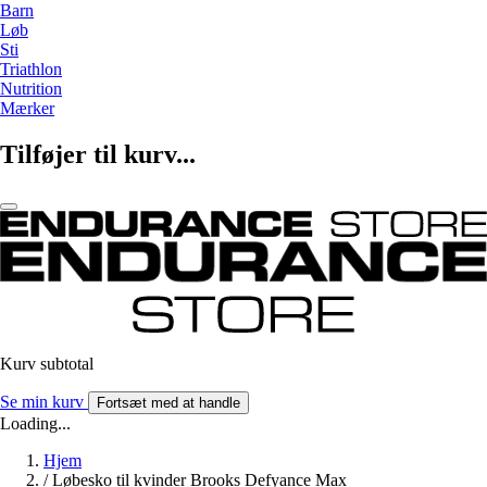
Barn
Løb
Sti
Triathlon
Nutrition
Mærker
Tilføjer til kurv...
Kurv subtotal
Se min kurv
Fortsæt med at handle
Loading...
Hjem
/
Løbesko til kvinder Brooks Defyance Max