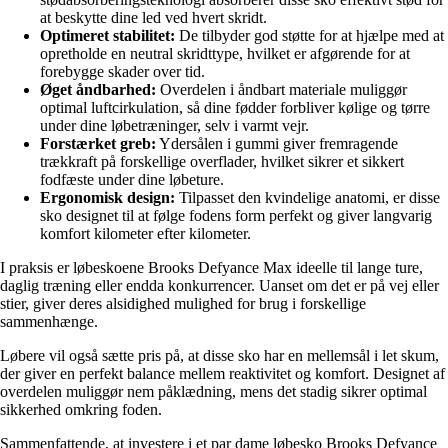
at beskytte dine led ved hvert skridt.
Optimeret stabilitet:
De tilbyder god støtte for at hjælpe med at
opretholde en neutral skridttype, hvilket er afgørende for at
forebygge skader over tid.
Øget åndbarhed:
Overdelen i åndbart materiale muliggør
optimal luftcirkulation, så dine fødder forbliver kølige og tørre
under dine løbetræninger, selv i varmt vejr.
Forstærket greb:
Ydersålen i gummi giver fremragende
trækkraft på forskellige overflader, hvilket sikrer et sikkert
fodfæste under dine løbeture.
Ergonomisk design:
Tilpasset den kvindelige anatomi, er disse
sko designet til at følge fodens form perfekt og giver langvarig
komfort kilometer efter kilometer.
I praksis er løbeskoene Brooks Defyance Max ideelle til lange ture,
daglig træning eller endda konkurrencer. Uanset om det er på vej eller
stier, giver deres alsidighed mulighed for brug i forskellige
sammenhænge.
Løbere vil også sætte pris på, at disse sko har en mellemsål i let skum,
der giver en perfekt balance mellem reaktivitet og komfort. Designet af
overdelen muliggør nem påklædning, mens det stadig sikrer optimal
sikkerhed omkring foden.
Sammenfattende, at investere i et par dame løbesko Brooks Defyance