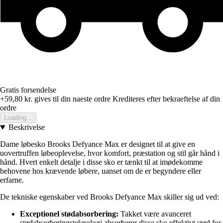
Gratis forsendelse
+59,80 kr.
gives til din naeste ordre
Krediteres efter bekraeftelse af din
ordre
Loading...
Beskrivelse
Dame løbesko Brooks Defyance Max er designet til at give en
uovertruffen løbeoplevelse, hvor komfort, præstation og stil går hånd i
hånd. Hvert enkelt detalje i disse sko er tænkt til at imødekomme
behovene hos krævende løbere, uanset om de er begyndere eller
erfarne.
De tekniske egenskaber ved Brooks Defyance Max skiller sig ud ved:
Exceptionel stødabsorbering:
Takket være avanceret
stødabsorberingsteknologi absorberer disse sko effektivt stød for