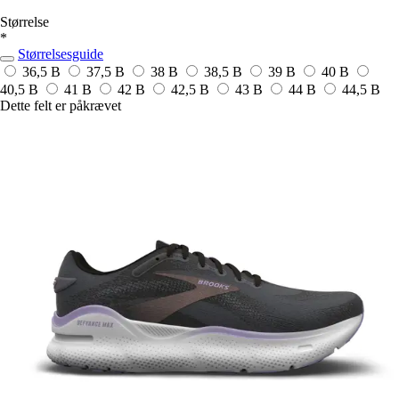
Størrelse
*
Størrelsesguide
36,5 B
37,5 B
38 B
38,5 B
39 B
40 B
40,5 B
41 B
42 B
42,5 B
43 B
44 B
44,5 B
Dette felt er påkrævet