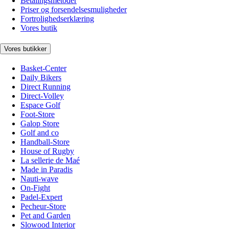
Betalingsmetoder
Priser og forsendelsesmuligheder
Fortrolighedserklæring
Vores butik
Vores butikker
Basket-Center
Daily Bikers
Direct Running
Direct-Volley
Espace Golf
Foot-Store
Galop Store
Golf and co
Handball-Store
House of Rugby
La sellerie de Maé
Made in Paradis
Nauti-wave
On-Fight
Padel-Expert
Pecheur-Store
Pet and Garden
Slowood Interior