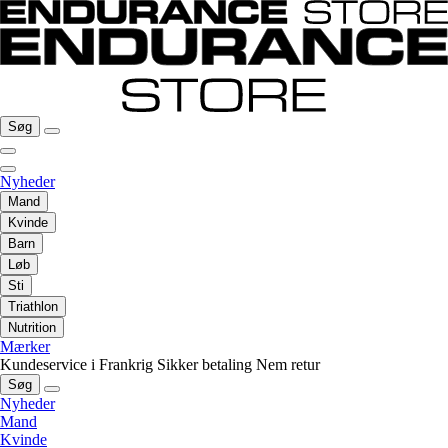
Søg
Nyheder
Mand
Kvinde
Barn
Løb
Sti
Triathlon
Nutrition
Mærker
Kundeservice i Frankrig
Sikker betaling
Nem retur
Søg
Nyheder
Mand
Kvinde