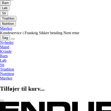
Barn
Løb
Sti
Triathlon
Nutrition
Mærker
Kundeservice i Frankrig
Sikker betaling
Nem retur
Søg
Nyheder
Mand
Kvinde
Barn
Løb
Sti
Triathlon
Nutrition
Mærker
Tilføjer til kurv...