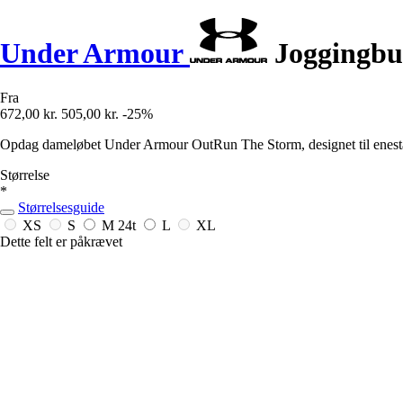
Under Armour
Joggingbuk
Fra
672,00 kr.
505,00 kr.
-25%
Opdag dameløbet Under Armour OutRun The Storm, designet til eneståe
Størrelse
*
Størrelsesguide
XS
S
M
24t
L
XL
Dette felt er påkrævet