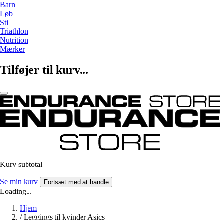
Barn
Løb
Sti
Triathlon
Nutrition
Mærker
Tilføjer til kurv...
Kurv subtotal
Se min kurv
Fortsæt med at handle
Loading...
Hjem
/
Leggings til kvinder Asics