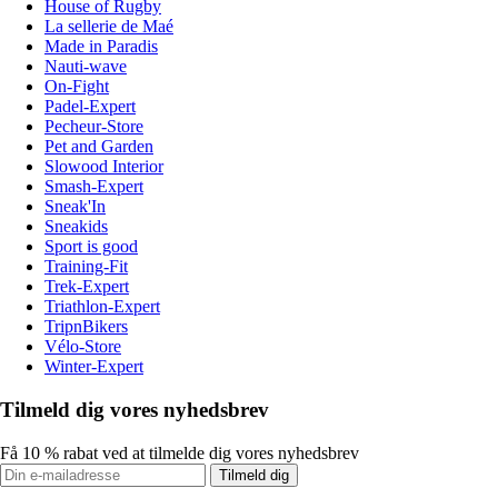
House of Rugby
La sellerie de Maé
Made in Paradis
Nauti-wave
On-Fight
Padel-Expert
Pecheur-Store
Pet and Garden
Slowood Interior
Smash-Expert
Sneak'In
Sneakids
Sport is good
Training-Fit
Trek-Expert
Triathlon-Expert
TripnBikers
Vélo-Store
Winter-Expert
Tilmeld dig vores nyhedsbrev
Få 10 % rabat ved at tilmelde dig vores nyhedsbrev
Tilmeld dig