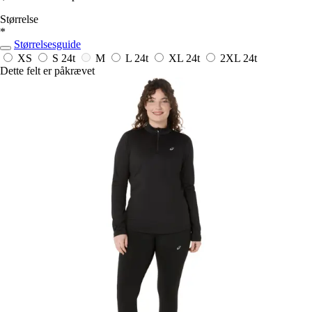
Størrelse
*
Størrelsesguide
XS
S
24t
M
L
24t
XL
24t
2XL
24t
Dette felt er påkrævet