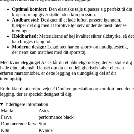
Optimal komfort:
Den elastiske talje tilpasser sig perfekt til din
kropsform og giver støtte uden kompression.
Åndbart stof:
Designet til at lade luften passere igennem,
hjælper det dig med at forblive tør selv under de mest intense
træninger.
Holdbarhed:
Materialerne af høj kvalitet sikrer slidstyrke, så det
kan bruges i lang tid.
Moderne design:
Legginget har en sporty og nutidig æstetik,
der nemt kan matches med dit sportstøj.
Med kvindelegginget Asics får du et pålideligt udstyr, der vil støtte dig
i alle dine løbemål. Uanset om du er en lejlighedsvis løber eller en
erfaren maratonløber, er dette legging en uundgåelig del af dit
træningstøj.
Er du klar til at erobre vejen? Omfavn præstation og komfort med dette
legging, der er specielt designet til dig.
Yderligere information
Mærke
Asics
Farve
performance black
Dominerende farve
Sort
Køn
Kvinde