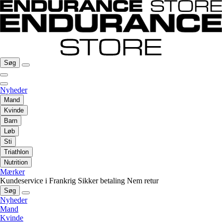
Søg
Nyheder
Mand
Kvinde
Barn
Løb
Sti
Triathlon
Nutrition
Mærker
Kundeservice i Frankrig
Sikker betaling
Nem retur
Søg
Nyheder
Mand
Kvinde