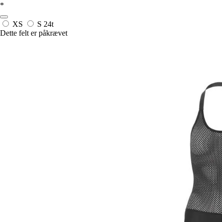
*
XS
S
24t
Dette felt er påkrævet