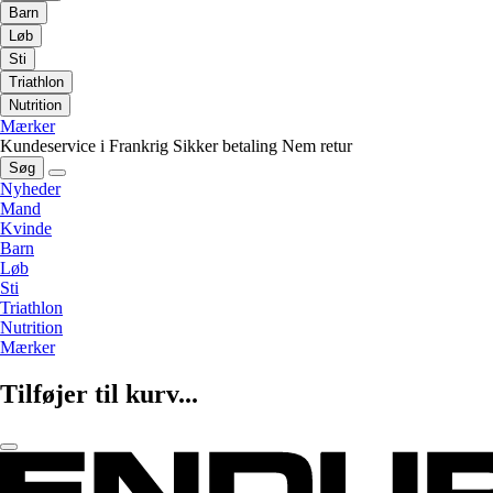
Barn
Løb
Sti
Triathlon
Nutrition
Mærker
Kundeservice i Frankrig
Sikker betaling
Nem retur
Søg
Nyheder
Mand
Kvinde
Barn
Løb
Sti
Triathlon
Nutrition
Mærker
Tilføjer til kurv...