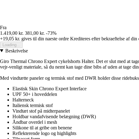
Fra
1.419,00 kr.
381,00 kr.
-73%
+19,05 kr.
gives til din naeste ordre
Krediteres efter bekraeftelse af din
Loading...
Beskrivelse
Giro Thermal Chrono Expert cykelshorts Halter. Det er slut med at tage l
vejr-venligt materiale, så du nemt kan tage dine bibs af uden at tage din
Med vindtætte paneler og termisk stof med DWR holder disse ridebukser 
Elastisk Skin Chrono Expert Interface
UPF 50+ i hoveddelen
Halterneck
Italiensk termisk stof
Vindtæt stof på midterpanelet
Holdbar vandafvisende belægning (DWR)
Åndbar overdel i mesh
Silikone til at gribe om benene
Reflekterende logo og highlights
Tilpasset form