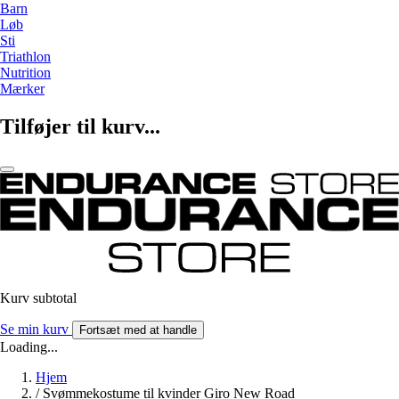
Barn
Løb
Sti
Triathlon
Nutrition
Mærker
Tilføjer til kurv...
Kurv subtotal
Se min kurv
Fortsæt med at handle
Loading...
Hjem
/
Svømmekostume til kvinder Giro New Road