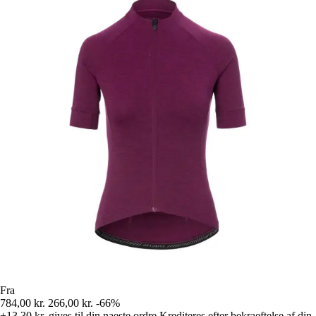
Fra
784,00 kr.
266,00 kr.
-66%
+13,30 kr.
gives til din naeste ordre
Krediteres efter bekraeftelse af din