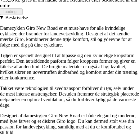
ordre
Loading...
Beskrivelse
Damecyklen Giro New Road er et must-have for alle kvindelige
cyklister, der brænder for landevejscykling. Designet af det kendte
mærke Giro, kombinerer denne trøje komfort, stil og ydeevne for at
følge med dig på dine cykelture.
Trøjen er specielt designet til at tilpasse sig den kvindelige kropsform
perfekt. Den tætsiddende pasform følger kroppens former og giver en
følelse af anden hud. De brugte materialer er også af høj kvalitet,
hvilket sikrer en uovertruffen åndbarhed og komfort under din træning
eller konkurrence.
Takket være teknologien til svedtransport forbliver du tør, selv under
de mest intense anstrengelser. Desuden fremmer de strategisk placerede
netpaneler en optimal ventilation, så du forbliver kølig på de varmeste
dage.
Designet af damestrøjen Giro New Road er både elegant og moderne,
med lyse farver og et diskret Giro logo. Du kan dermed stolt vise din
passion for landevejscykling, samtidig med at du er komfortabel og
stilfuld.