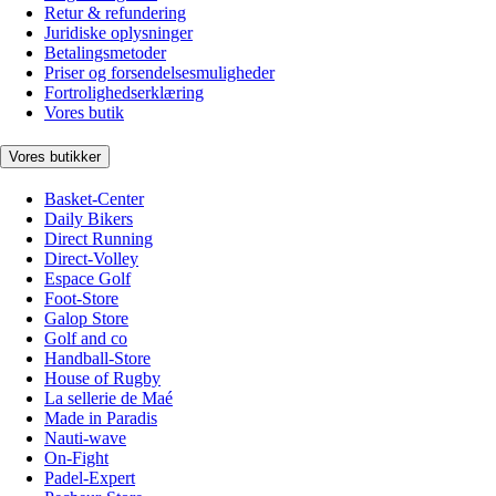
Retur & refundering
Juridiske oplysninger
Betalingsmetoder
Priser og forsendelsesmuligheder
Fortrolighedserklæring
Vores butik
Vores butikker
Basket-Center
Daily Bikers
Direct Running
Direct-Volley
Espace Golf
Foot-Store
Galop Store
Golf and co
Handball-Store
House of Rugby
La sellerie de Maé
Made in Paradis
Nauti-wave
On-Fight
Padel-Expert