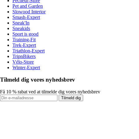
Pecheur-Store
Pet and Garden
Slowood Interior
Smash-Expert
Sneak'In
Sneakids
Sport is good
Training-Fit
Trek-Expert
Triathlon-Expert
TripnBikers
Vélo-Store
Winter-Expert
Tilmeld dig vores nyhedsbrev
Få 10 % rabat ved at tilmelde dig vores nyhedsbrev
Tilmeld dig