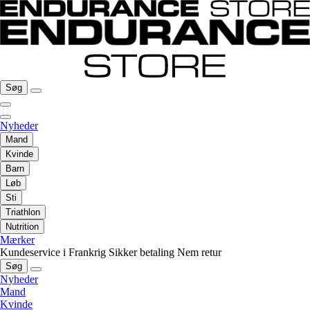
Søg
Nyheder
Mand
Kvinde
Barn
Løb
Sti
Triathlon
Nutrition
Mærker
Kundeservice i Frankrig
Sikker betaling
Nem retur
Søg
Nyheder
Mand
Kvinde