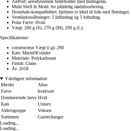
AirPort: aerodynamisk brilleholder med tindingelås.
Multi Shell In Mold: for pålidelig stødabsorbering.
Hestehale-kompatibilitet: hjelmen er ideel til folk med fletninger.
Ventilationsåbninger: 5 luftindtag og 5 luftudtag.
Polar Farve: Hvid.
Vægt: 260 g (S), 270 g (M), 290 g (L).
Specifikationer:
constructeur Vægt (i g): 290
Køn: Mænd/Kvinder
Materiale: Polykarbonat
Finish: Glans
År: 2018
Yderligere information
Mærke
Abus
Farve
hvid/sort
Dominerende farve
Hvid
Køn
Unisex
Aldersgruppe
Voksen
Sortiment
Gamechanger
Loading...
Loading...