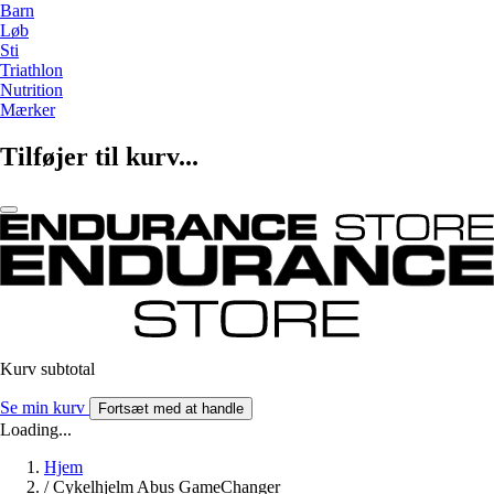
Barn
Løb
Sti
Triathlon
Nutrition
Mærker
Tilføjer til kurv...
Kurv subtotal
Se min kurv
Fortsæt med at handle
Loading...
Hjem
/
Cykelhjelm Abus GameChanger