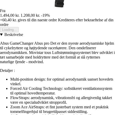
Fra
1.494,00 kr.
1.208,00 kr.
-19%
+60,40 kr.
gives til din naeste ordre
Krediteres efter bekraeftelse af din
ordre
Loading...
Beskrivelse
Abus GameChanger Abus pro Det er den nyeste aerodynamiske hjelm
til cykelryttere og højtydende racerkørere. Den omdefinerer
aerodynamikken. Movistar tous Luftstrømningssystemet blev udviklet i
tæt samarbejde med holdryttere med det formål at slå rytternes
naturlige fjende - modvind.
Detaljer :
Multi-position design: for optimal aerodynamik uanset hovedets
vinkel.
Forced Air Cooling Technology: sofistikeret ventilationssystem
til optimal hovedtemperatur.
FlowStraps: aerodynamisk, vibrationsfri og allergivenlig takket
være en specialudviklet stropprofil.
Zoom Ace AirStraps: et fint justerbart system med et praktisk
tommelfingerhjul til brugertilpasset siddestilling.