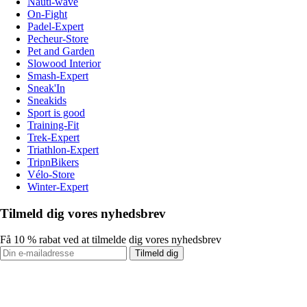
Nauti-wave
On-Fight
Padel-Expert
Pecheur-Store
Pet and Garden
Slowood Interior
Smash-Expert
Sneak'In
Sneakids
Sport is good
Training-Fit
Trek-Expert
Triathlon-Expert
TripnBikers
Vélo-Store
Winter-Expert
Tilmeld dig vores nyhedsbrev
Få 10 % rabat ved at tilmelde dig vores nyhedsbrev
Tilmeld dig