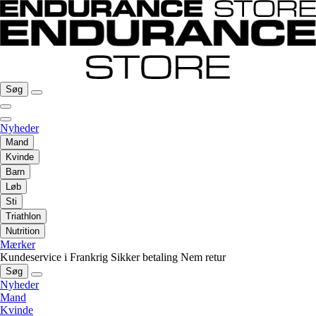
Søg
Nyheder
Mand
Kvinde
Barn
Løb
Sti
Triathlon
Nutrition
Mærker
Kundeservice i Frankrig
Sikker betaling
Nem retur
Søg
Nyheder
Mand
Kvinde