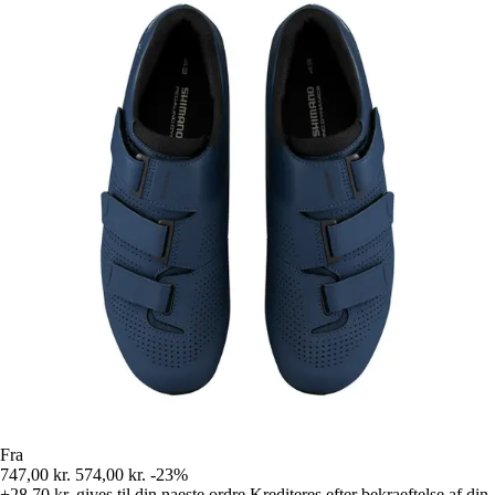
Fra
747,00 kr.
574,00 kr.
-23%
+28,70 kr.
gives til din naeste ordre
Krediteres efter bekraeftelse af din