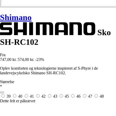
Shimano
Sko
SH-RC102
Fra
747,00 kr.
574,00 kr.
-23%
Oplev komforten og teknologierne inspireret af S-Phyre i de
landevejscykelsko Shimano SH-RC102.
Størrelse
*
39
40
41
42
43
45
46
47
48
Dette felt er påkrævet