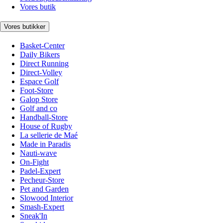
Vores butik
Vores butikker
Basket-Center
Daily Bikers
Direct Running
Direct-Volley
Espace Golf
Foot-Store
Galop Store
Golf and co
Handball-Store
House of Rugby
La sellerie de Maé
Made in Paradis
Nauti-wave
On-Fight
Padel-Expert
Pecheur-Store
Pet and Garden
Slowood Interior
Smash-Expert
Sneak'In