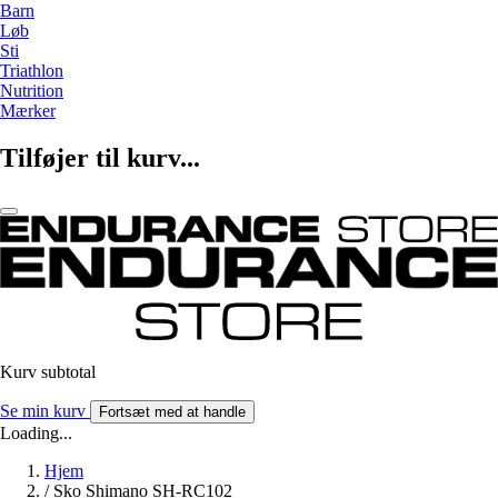
Barn
Løb
Sti
Triathlon
Nutrition
Mærker
Tilføjer til kurv...
Kurv subtotal
Se min kurv
Fortsæt med at handle
Loading...
Hjem
/
Sko Shimano SH-RC102