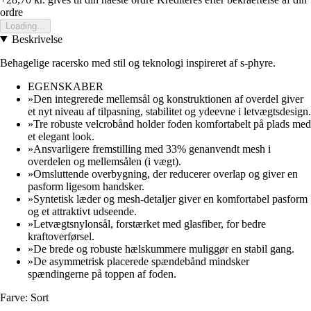
ordre
Loading...
Beskrivelse
Behagelige racersko med stil og teknologi inspireret af s-phyre.
EGENSKABER
»Den integrerede mellemsål og konstruktionen af overdel giver
et nyt niveau af tilpasning, stabilitet og ydeevne i letvægtsdesign.
»Tre robuste velcrobånd holder foden komfortabelt på plads med
et elegant look.
»Ansvarligere fremstilling med 33% genanvendt mesh i
overdelen og mellemsålen (i vægt).
»Omsluttende overbygning, der reducerer overlap og giver en
pasform ligesom handsker.
»Syntetisk læder og mesh-detaljer giver en komfortabel pasform
og et attraktivt udseende.
»Letvægtsnylonsål, forstærket med glasfiber, for bedre
kraftoverførsel.
»De brede og robuste hælskummere muliggør en stabil gang.
»De asymmetrisk placerede spændebånd mindsker
spændingerne på toppen af foden.
Farve: Sort