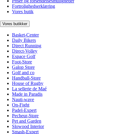
Priser og forsendelsesmuligheder
Fortrolighedserklæring
Vores butik
Vores butikker
Basket-Center
Daily Bikers
Direct Running
Direct-Volley
Espace Golf
Foot-Store
Galop Store
Golf and co
Handball-Store
House of Rugby
La sellerie de Maé
Made in Paradis
Nauti-wave
On-Fight
Padel-Expert
Pecheur-Store
Pet and Garden
Slowood Interior
Smash-Expert