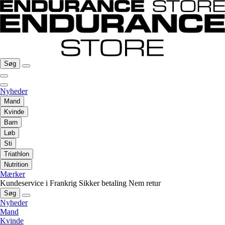
Søg
Nyheder
Mand
Kvinde
Barn
Løb
Sti
Triathlon
Nutrition
Mærker
Kundeservice i Frankrig
Sikker betaling
Nem retur
Søg
Nyheder
Mand
Kvinde