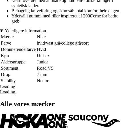
Mesh-overdel med åndbare og holdbare forstærkninger i
syntetisk læder.
Behagelig kraveforing og skumsål: total komfort hele dagen.
Ydersål i gummi med riller inspireret af 2000'erne for bedre
greb.
Yderligere information
Mærke
Nike
Farve
hvid/vast grå/college grå/sort
Dominerende farve
Hvid
Køn
Unisex
Aldersgruppe
Junior
Sortiment
Road V5
Drop
7 mm
Stability
Neutre
Loading...
Loading...
Alle vores mærker