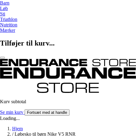
Barn
Løb
Sti
Triathlon
Nutrition
Mærker
Tilføjer til kurv...
Kurv subtotal
Se min kurv
Fortsæt med at handle
Loading...
Hjem
/
Løbesko til børn Nike V5 RNR