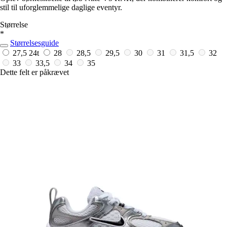
stil til uforglemmelige daglige eventyr.
Størrelse
*
Størrelsesguide
27,5
24t
28
28,5
29,5
30
31
31,5
32
33
33,5
34
35
Dette felt er påkrævet