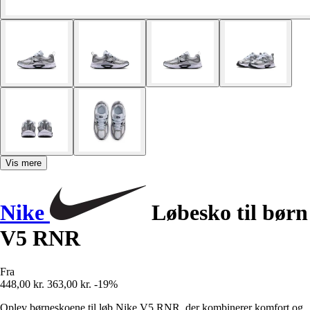
Vis mere
Nike
Løbesko til børn
V5 RNR
Fra
448,00 kr.
363,00 kr.
-19%
Oplev børneskoene til løb Nike V5 RNR, der kombinerer komfort og