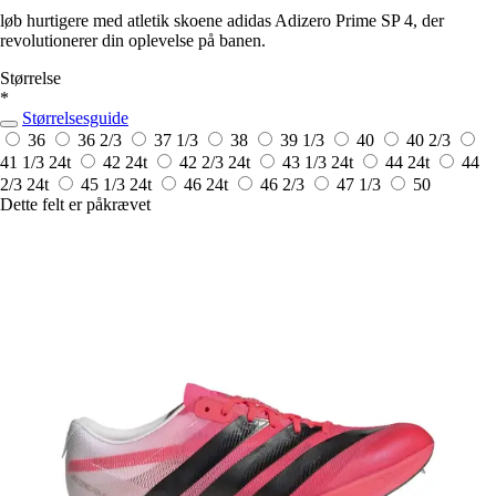
løb hurtigere med atletik skoene adidas Adizero Prime SP 4, der
revolutionerer din oplevelse på banen.
Størrelse
*
Størrelsesguide
36
36 2/3
37 1/3
38
39 1/3
40
40 2/3
41 1/3
24t
42
24t
42 2/3
24t
43 1/3
24t
44
24t
44
2/3
24t
45 1/3
24t
46
24t
46 2/3
47 1/3
50
Dette felt er påkrævet