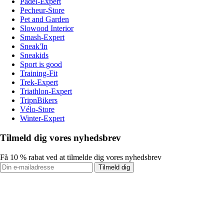
Padel-Expert
Pecheur-Store
Pet and Garden
Slowood Interior
Smash-Expert
Sneak'In
Sneakids
Sport is good
Training-Fit
Trek-Expert
Triathlon-Expert
TripnBikers
Vélo-Store
Winter-Expert
Tilmeld dig vores nyhedsbrev
Få 10 % rabat ved at tilmelde dig vores nyhedsbrev
Tilmeld dig