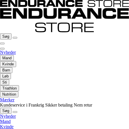
Søg
Nyheder
Mand
Kvinde
Barn
Løb
Sti
Triathlon
Nutrition
Mærker
Kundeservice i Frankrig
Sikker betaling
Nem retur
Søg
Nyheder
Mand
Kvinde