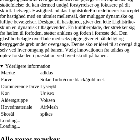
støttefølelse: du kan dermed undgå forstyrrelser og fokusere på dit
skridt. Letvægt. Hastighed. adidas LightstrikePro redefinerer konceptet
for hastighed med en ultralet mellemsål, der muliggør dynamiske og
luftige bevægelser. Designet til hastighed, giver den lette Lightstrike-
skum en dynamisk tilbagevenden. En kulfiberplade, der strækker sig
fra hælen til forfoden, støtter anklens og foden i forreste del. Den
glasfiberbelagte overflade med seks pigge giver et pålideligt og
betryggende greb under overgange. Denne sko er ideel til at overgå dig
selv ved hver omgang på banen. Vælg innovationen fra adidas og
oplev forskellen i præstation ved hvert skridt på banen.
Yderligere information
Mærke
adidas
Farve
Solar Turbo/core black/gold met.
Dominerende farve
Lyserød
Køn
Unisex
Aldersgruppe
Voksen
Hovedmateriale
AirMesh
Skosål
spikes
Loading...
Loading...
Alle vores mærker