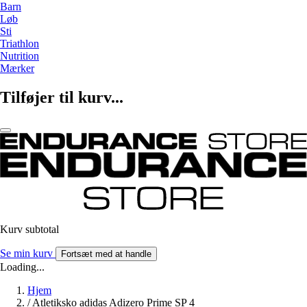
Barn
Løb
Sti
Triathlon
Nutrition
Mærker
Tilføjer til kurv...
Kurv subtotal
Se min kurv
Fortsæt med at handle
Loading...
Hjem
/
Atletiksko adidas Adizero Prime SP 4