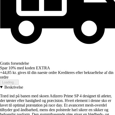
Gratis forsendelse
Spar 10%
med koden
EXTRA
+44,85 kr.
gives til din naeste ordre
Krediteres efter bekraeftelse af din
ordre
Loading...
Beskrivelse
Træd ind på banen med skoen Adizero Prime SP 4 designet til atleter,
der tørster efter hastighed og præcision. Hvert element i denne sko er
lavet til optimal præstation på race day. Et avanceret mesh-overdel
tilbyder god åndbarhed, mens den polstrede hæl sikrer en sikker og
behagelig pasform. Den gummibaserede pløs giver en blødheds- og