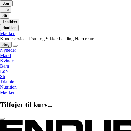
Barn
Løb
Sti
Triathlon
Nutrition
Mærker
Kundeservice i Frankrig
Sikker betaling
Nem retur
Søg
Nyheder
Mand
Kvinde
Barn
Løb
Sti
Triathlon
Nutrition
Mærker
Tilføjer til kurv...