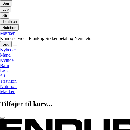
Barn
Løb
Sti
Triathlon
Nutrition
Mærker
Kundeservice i Frankrig
Sikker betaling
Nem retur
Søg
Nyheder
Mand
Kvinde
Barn
Løb
Sti
Triathlon
Nutrition
Mærker
Tilføjer til kurv...