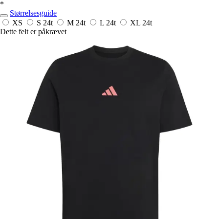
*
Størrelsesguide
XS
S
24t
M
24t
L
24t
XL
24t
Dette felt er påkrævet