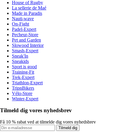
House of Rugby
La sellerie de Maé
Made in Paradis
Nauti-wave
On-Fight
Padel-Expert
Pecheur-Store
Pet and Garden
Slowood Interior
Smash-Expert
Sneak'In
Sneakids
Sport is good
Training-Fit
Trek-Expert
Triathlon-Expert
TripnBikers
Vélo-Store
Winter-Expert
Tilmeld dig vores nyhedsbrev
Få 10 % rabat ved at tilmelde dig vores nyhedsbrev
Tilmeld dig