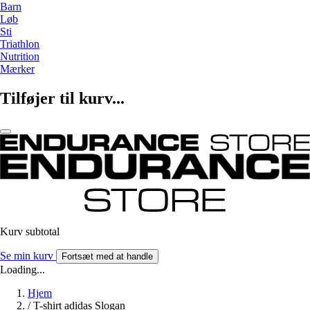
Barn
Løb
Sti
Triathlon
Nutrition
Mærker
Tilføjer til kurv...
Kurv subtotal
Se min kurv
Fortsæt med at handle
Loading...
Hjem
/
T-shirt adidas Slogan