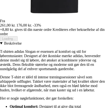
Fra
261,00 kr.
176,00 kr.
-33%
+8,80 kr.
gives til din naeste ordre
Krediteres efter bekraeftelse af din
ordre
Loading...
Beskrivelse
T-shirten adidas Slogan er essensen af komfort og stil for
løbeentusiaster. Designet af det ikoniske mærke adidas, henvender
denne model sig til løbere, der ønsker at kombinere ydeevne og
æstetik. Dens fleksible størrelse og moderne snit gør den til en
uundgåelig del af enhver sportsmands garderobe.
Denne T-shirt er idéel til intense træningssessioner såvel som
afslappede udflugter. Takket være materialer af høj kvalitet sikrer den
ikke blot fremragende åndbarhed, men også en blød følelse mod
huden, hvilket er afgørende, når man kaster sig ud i en løbetur.
Her er nogle nøglefunktioner, der gør forskellen:
Optimal komfort:
Designet til at give dig total