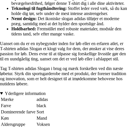
bevægelsesfrihed, følger denne T-shirt dig i alle dine aktiviteter.
Teknologi til fugthåndtering:
Stoffet leder sved væk, så du kan
holde dig tør, selv under de mest intense anstrengelser.
Nemt design:
Det ikoniske slogan adidas tilføjer et moderne
præg, samtidig med at det hylder den sportslige ånd.
Holdbarhed:
Fremstillet med robuste materialer, modstår den
tidens tand, selv efter mange vaske.
Uanset om du er en nybegynder inden for løb eller en erfaren atlet, er
T-shirten adidas Slogan et klogt valg for dem, der ønsker at vise deres
passion for løb. Dens evne til at tilpasse sig forskellige livsstile gør den
til en uundgåelig ting, uanset om det er ved løb eller i afslappet stil.
Tag T-shirten adidas Slogan i brug og mærk forskellen ved din næste
løbetur. Styrk din sportsgarderobe med et produkt, der forener tradition
og innovation, som er helt designet til at imødekomme behovene hos
nutidens løbere.
Yderligere information
Mærke
adidas
Farve
black
Dominerende farve
Sort
Køn
Mand
Aldersgruppe
Voksen