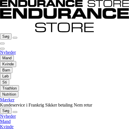
Søg
Nyheder
Mand
Kvinde
Barn
Løb
Sti
Triathlon
Nutrition
Mærker
Kundeservice i Frankrig
Sikker betaling
Nem retur
Søg
Nyheder
Mand
Kvinde