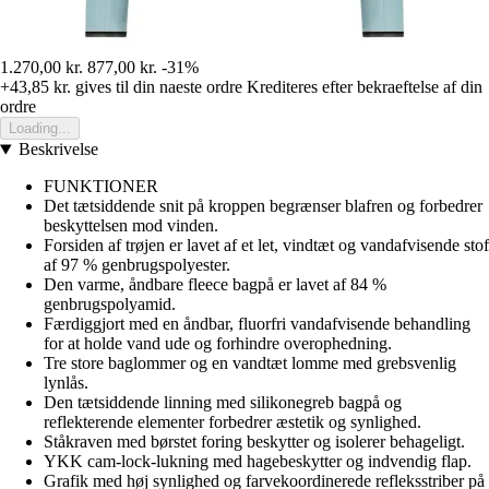
1.270,00 kr.
877,00 kr.
-31%
+43,85 kr.
gives til din naeste ordre
Krediteres efter bekraeftelse af din
ordre
Loading...
Beskrivelse
FUNKTIONER
Det tætsiddende snit på kroppen begrænser blafren og forbedrer
beskyttelsen mod vinden.
Forsiden af trøjen er lavet af et let, vindtæt og vandafvisende stof
af 97 % genbrugspolyester.
Den varme, åndbare fleece bagpå er lavet af 84 %
genbrugspolyamid.
Færdiggjort med en åndbar, fluorfri vandafvisende behandling
for at holde vand ude og forhindre overophedning.
Tre store baglommer og en vandtæt lomme med grebsvenlig
lynlås.
Den tætsiddende linning med silikonegreb bagpå og
reflekterende elementer forbedrer æstetik og synlighed.
Ståkraven med børstet foring beskytter og isolerer behageligt.
YKK cam-lock-lukning med hagebeskytter og indvendig flap.
Grafik med høj synlighed og farvekoordinerede refleksstriber på