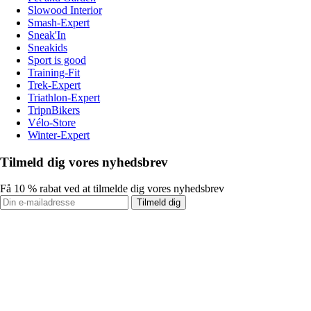
Slowood Interior
Smash-Expert
Sneak'In
Sneakids
Sport is good
Training-Fit
Trek-Expert
Triathlon-Expert
TripnBikers
Vélo-Store
Winter-Expert
Tilmeld dig vores nyhedsbrev
Få 10 % rabat ved at tilmelde dig vores nyhedsbrev
Tilmeld dig