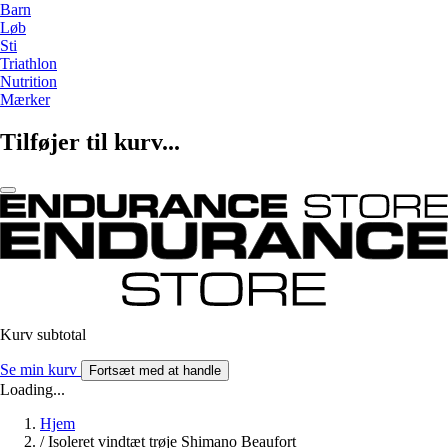
Barn
Løb
Sti
Triathlon
Nutrition
Mærker
Tilføjer til kurv...
Kurv subtotal
Se min kurv
Fortsæt med at handle
Loading...
Hjem
/
Isoleret vindtæt trøje Shimano Beaufort