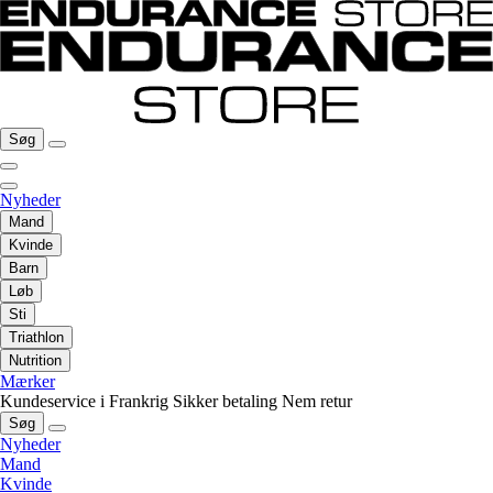
Søg
Nyheder
Mand
Kvinde
Barn
Løb
Sti
Triathlon
Nutrition
Mærker
Kundeservice i Frankrig
Sikker betaling
Nem retur
Søg
Nyheder
Mand
Kvinde