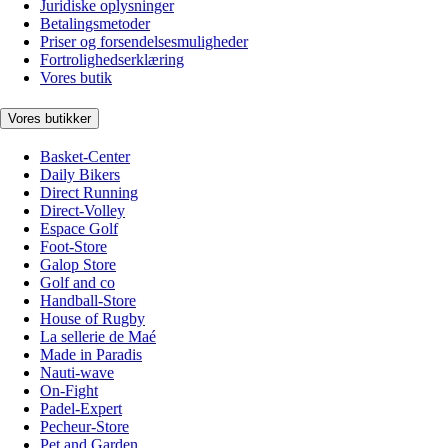
Juridiske oplysninger
Betalingsmetoder
Priser og forsendelsesmuligheder
Fortrolighedserklæring
Vores butik
Vores butikker
Basket-Center
Daily Bikers
Direct Running
Direct-Volley
Espace Golf
Foot-Store
Galop Store
Golf and co
Handball-Store
House of Rugby
La sellerie de Maé
Made in Paradis
Nauti-wave
On-Fight
Padel-Expert
Pecheur-Store
Pet and Garden