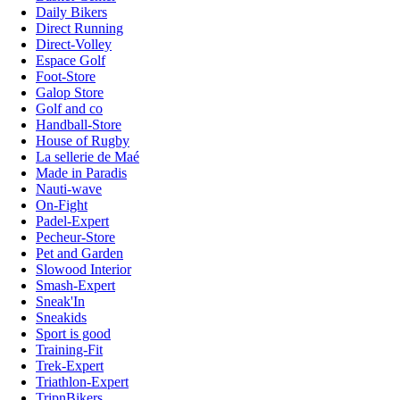
Daily Bikers
Direct Running
Direct-Volley
Espace Golf
Foot-Store
Galop Store
Golf and co
Handball-Store
House of Rugby
La sellerie de Maé
Made in Paradis
Nauti-wave
On-Fight
Padel-Expert
Pecheur-Store
Pet and Garden
Slowood Interior
Smash-Expert
Sneak'In
Sneakids
Sport is good
Training-Fit
Trek-Expert
Triathlon-Expert
TripnBikers