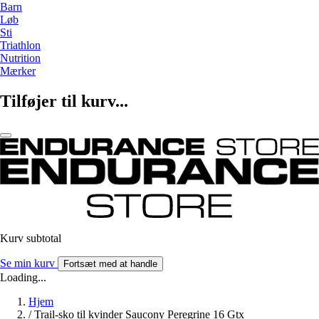
Barn
Løb
Sti
Triathlon
Nutrition
Mærker
Tilføjer til kurv...
Kurv subtotal
Se min kurv
Fortsæt med at handle
Loading...
Hjem
/
Trail-sko til kvinder Saucony Peregrine 16 Gtx