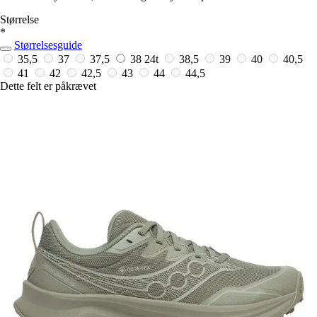
Størrelse
*
Størrelsesguide
35,5
37
37,5
38
24t
38,5
39
40
40,5
41
42
42,5
43
44
44,5
Dette felt er påkrævet