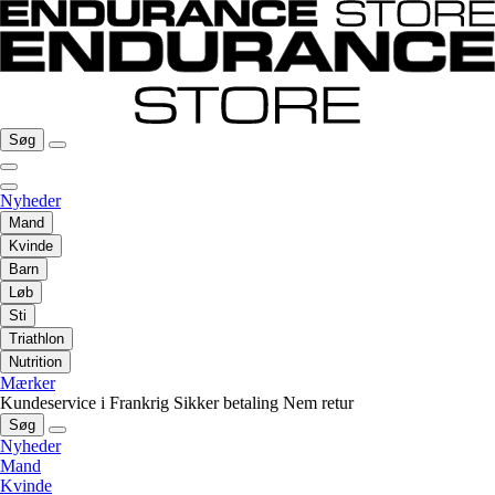
Søg
Nyheder
Mand
Kvinde
Barn
Løb
Sti
Triathlon
Nutrition
Mærker
Kundeservice i Frankrig
Sikker betaling
Nem retur
Søg
Nyheder
Mand
Kvinde