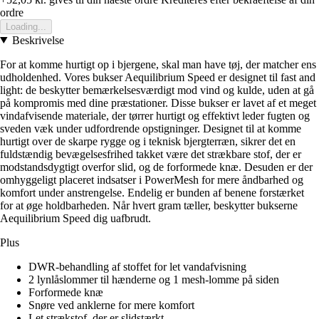
ordre
Loading...
Beskrivelse
For at komme hurtigt op i bjergene, skal man have tøj, der matcher ens
udholdenhed. Vores bukser Aequilibrium Speed er designet til fast and
light: de beskytter bemærkelsesværdigt mod vind og kulde, uden at gå
på kompromis med dine præstationer. Disse bukser er lavet af et meget
vindafvisende materiale, der tørrer hurtigt og effektivt leder fugten og
sveden væk under udfordrende opstigninger. Designet til at komme
hurtigt over de skarpe rygge og i teknisk bjergterræn, sikrer det en
fuldstændig bevægelsesfrihed takket være det strækbare stof, der er
modstandsdygtigt overfor slid, og de forformede knæ. Desuden er der
omhyggeligt placeret indsatser i PowerMesh for mere åndbarhed og
komfort under anstrengelse. Endelig er bunden af benene forstærket
for at øge holdbarheden. Når hvert gram tæller, beskytter bukserne
Aequilibrium Speed dig uafbrudt.
Plus
DWR-behandling af stoffet for let vandafvisning
2 lynlåslommer til hænderne og 1 mesh-lomme på siden
Forformede knæ
Snøre ved anklerne for mere komfort
Let strækstof, der er slidstærkt