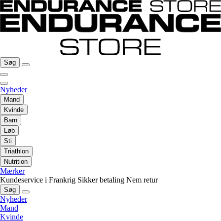
Søg
Nyheder
Mand
Kvinde
Barn
Løb
Sti
Triathlon
Nutrition
Mærker
Kundeservice i Frankrig
Sikker betaling
Nem retur
Søg
Nyheder
Mand
Kvinde