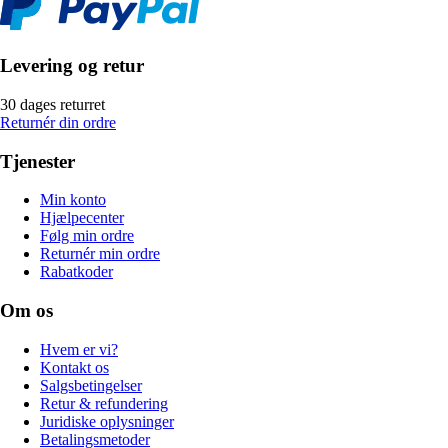
Levering og retur
30 dages returret
Returnér din ordre
Tjenester
Min konto
Hjælpecenter
Følg min ordre
Returnér min ordre
Rabatkoder
Om os
Hvem er vi?
Kontakt os
Salgsbetingelser
Retur & refundering
Juridiske oplysninger
Betalingsmetoder