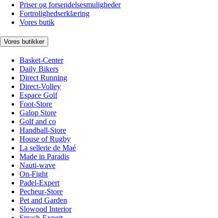
Priser og forsendelsesmuligheder
Fortrolighedserklæring
Vores butik
Vores butikker
Basket-Center
Daily Bikers
Direct Running
Direct-Volley
Espace Golf
Foot-Store
Galop Store
Golf and co
Handball-Store
House of Rugby
La sellerie de Maé
Made in Paradis
Nauti-wave
On-Fight
Padel-Expert
Pecheur-Store
Pet and Garden
Slowood Interior
Smash-Expert