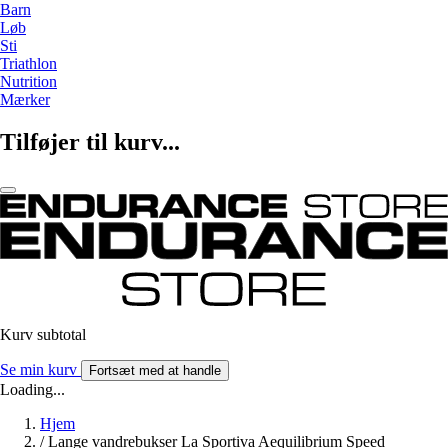
Barn
Løb
Sti
Triathlon
Nutrition
Mærker
Tilføjer til kurv...
Kurv subtotal
Se min kurv
Fortsæt med at handle
Loading...
Hjem
/
Lange vandrebukser La Sportiva Aequilibrium Speed