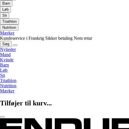
Barn
Løb
Sti
Triathlon
Nutrition
Mærker
Kundeservice i Frankrig
Sikker betaling
Nem retur
Søg
Nyheder
Mand
Kvinde
Barn
Løb
Sti
Triathlon
Nutrition
Mærker
Tilføjer til kurv...