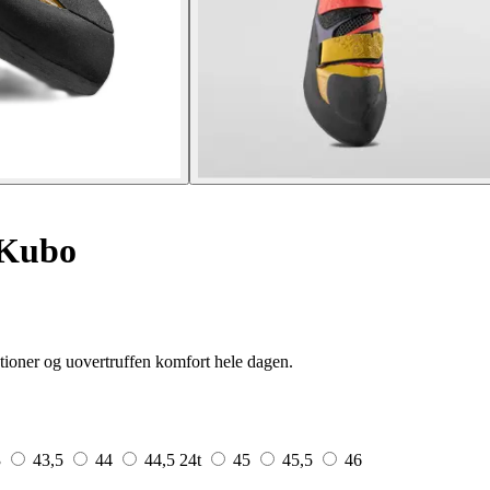
 Kubo
tioner og uovertruffen komfort hele dagen.
3
43,5
44
44,5
24t
45
45,5
46