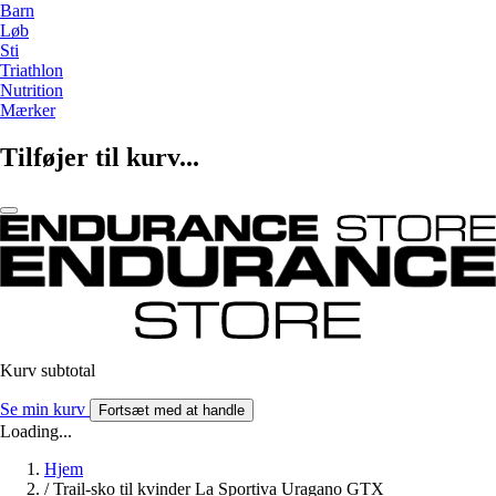
Barn
Løb
Sti
Triathlon
Nutrition
Mærker
Tilføjer til kurv...
Kurv subtotal
Se min kurv
Fortsæt med at handle
Loading...
Hjem
/
Trail-sko til kvinder La Sportiva Uragano GTX