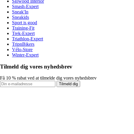
Slowood Interior
Smash-Expert
Sneak'In
Sneakids
Sport is good
Training-Fit
Trek-Expert
Triathlon-Expert
TripnBikers
Vélo-Store
Winter-Expert
Tilmeld dig vores nyhedsbrev
Få 10 % rabat ved at tilmelde dig vores nyhedsbrev
Tilmeld dig