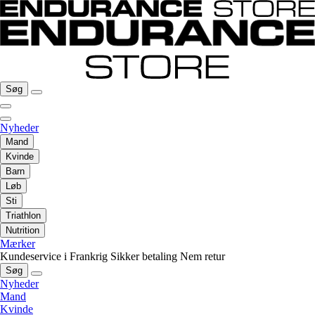
Søg
Nyheder
Mand
Kvinde
Barn
Løb
Sti
Triathlon
Nutrition
Mærker
Kundeservice i Frankrig
Sikker betaling
Nem retur
Søg
Nyheder
Mand
Kvinde