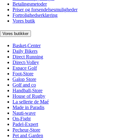
Betalingsmetoder
Priser og forsendelsesmuligheder
Fortrolighedserklæring
Vores butik
Vores butikker
Basket-Center
Daily Bikers
Direct Running
Direct-Volley
Espace Golf
Foot-Store
Galop Store
Golf and co
Handball-Store
House of Rugby
La sellerie de Maé
Made in Paradis
Nauti-wave
On-Fight
Padel-Expert
Pecheur-Store
Pet and Garden