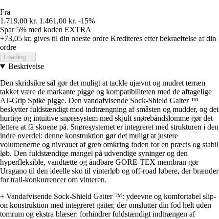
Fra
1.719,00 kr.
1.461,00 kr.
-15%
Spar 5%
med koden
EXTRA
+73,05 kr.
gives til din naeste ordre
Krediteres efter bekraeftelse af din
ordre
Loading...
Beskrivelse
Den skridsikre sål gør det muligt at tackle ujævnt og mudret terræn
takket være de markante pigge og kompatibiliteten med de aftagelige
AT-Grip Spike pigge. Den vandafvisende Sock-Shield Gaiter ™
beskytter fuldstændigt mod indtrængning af småsten og mudder, og det
hurtige og intuitive snøresystem med skjult snørebåndslomme gør det
lettere at få skoene på. Snøresystemet er integreret med strukturen i den
indre overdel: denne konstruktion gør det muligt at justere
volumenerne og niveauet af greb omkring foden for en præcis og stabil
løb. Den fuldstændige mangel på udvendige syninger og den
hyperfleksible, vandtætte og åndbare GORE-TEX membran gør
Uragano til den ideelle sko til vinterløb og off-road løbere, der brænder
for trail-konkurrencer om vinteren.
+ Vandafvisende Sock-Shield Gaiter ™: ydeevne og komfortabel slip-
on konstruktion med integreret gaiter, der omslutter din fod helt uden
tomrum og ekstra blæser: forhindrer fuldstændigt indtrængen af