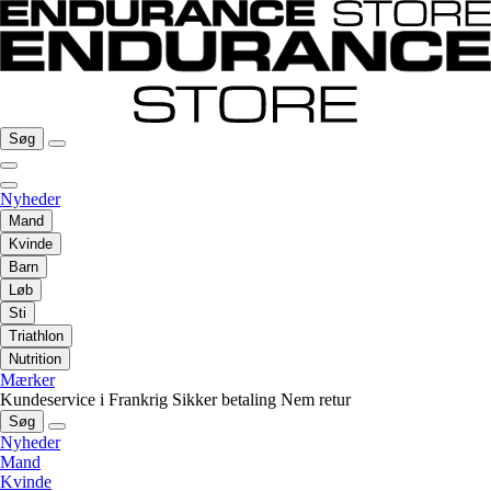
Søg
Nyheder
Mand
Kvinde
Barn
Løb
Sti
Triathlon
Nutrition
Mærker
Kundeservice i Frankrig
Sikker betaling
Nem retur
Søg
Nyheder
Mand
Kvinde