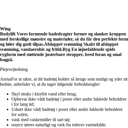
Wing
B
odylift
Vores formende badedragter former og slanker kroppen
med forskellige mønstre og materialer, så du får den perfekte form
og føler dig godt tilpas.
Afslappet
svømning Skabt til afslappet
svømning, vandaerobic og fritid.
Ryg
E
n iøjnefaldende spids
rygform med støttende justerbare stropper, bred foran og smal
bagpå.
Plejevejledning
ArenaFor at sikre, at dit badetøj holder så længe som muligt og yder sit
bedste, anbefaler vi, at du tager følgende forholdsregler:
Skyl straks i klorfrit vand efter brug;
Opbevar ikke vådt badetøj i poser eller andre lukkede beholdere
i for lang tid;
Udsæt ikke vådt badetøj i poser eller andre lukkede beholdere
for solen;
vask med vaskemidler til sart tøj;
source tørres naturligt og væk fra enhver varmekilde.