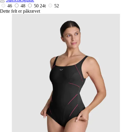
46
48
50
24t
52
Dette felt er påkrævet