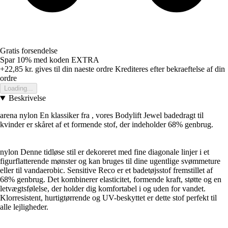
Gratis forsendelse
Spar 10%
med koden
EXTRA
+22,85 kr.
gives til din naeste ordre
Krediteres efter bekraeftelse af din
ordre
Loading...
Beskrivelse
arena nylon En klassiker fra , vores Bodylift Jewel badedragt til
kvinder er skåret af et formende stof, der indeholder 68% genbrug.
nylon Denne tidløse stil er dekoreret med fine diagonale linjer i et
figurflatterende mønster og kan bruges til dine ugentlige svømmeture
eller til vandaerobic. Sensitive Reco er et badetøjsstof fremstillet af
68% genbrug. Det kombinerer elasticitet, formende kraft, støtte og en
letvægtsfølelse, der holder dig komfortabel i og uden for vandet.
Klorresistent, hurtigtørrende og UV-beskyttet er dette stof perfekt til
alle lejligheder.