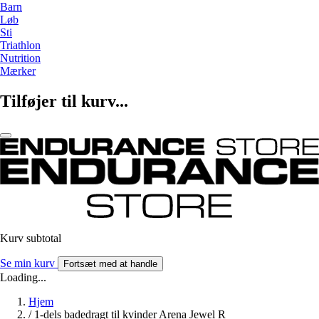
Barn
Løb
Sti
Triathlon
Nutrition
Mærker
Tilføjer til kurv...
Kurv subtotal
Se min kurv
Fortsæt med at handle
Loading...
Hjem
/
1-dels badedragt til kvinder Arena Jewel R