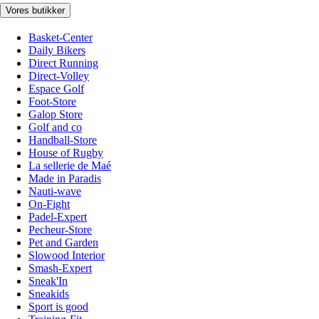
Vores butikker
Basket-Center
Daily Bikers
Direct Running
Direct-Volley
Espace Golf
Foot-Store
Galop Store
Golf and co
Handball-Store
House of Rugby
La sellerie de Maé
Made in Paradis
Nauti-wave
On-Fight
Padel-Expert
Pecheur-Store
Pet and Garden
Slowood Interior
Smash-Expert
Sneak'In
Sneakids
Sport is good