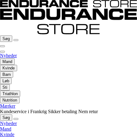
Søg
Nyheder
Mand
Kvinde
Barn
Løb
Sti
Triathlon
Nutrition
Mærker
Kundeservice i Frankrig
Sikker betaling
Nem retur
Søg
Nyheder
Mand
Kvinde