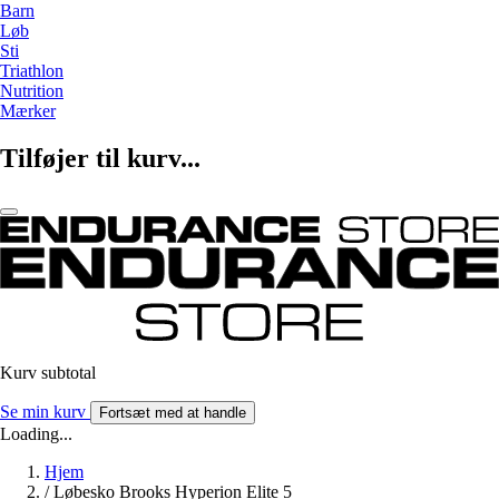
Barn
Løb
Sti
Triathlon
Nutrition
Mærker
Tilføjer til kurv...
Kurv subtotal
Se min kurv
Fortsæt med at handle
Loading...
Hjem
/
Løbesko Brooks Hyperion Elite 5