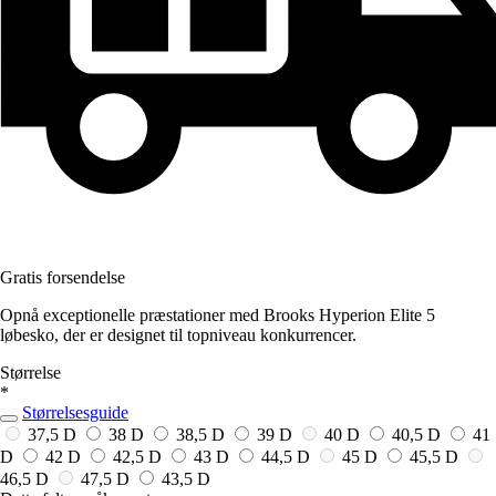
Gratis forsendelse
Opnå exceptionelle præstationer med Brooks Hyperion Elite 5
løbesko, der er designet til topniveau konkurrencer.
Størrelse
*
Størrelsesguide
37,5 D
38 D
38,5 D
39 D
40 D
40,5 D
41
D
42 D
42,5 D
43 D
44,5 D
45 D
45,5 D
46,5 D
47,5 D
43,5 D