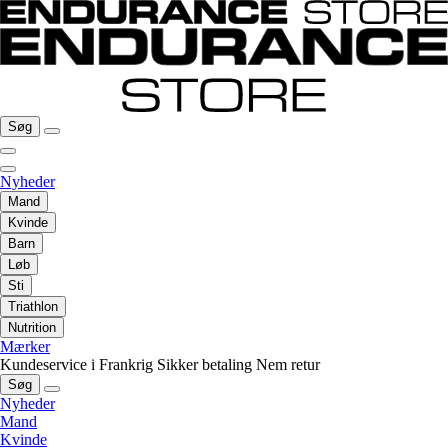
Søg
Nyheder
Mand
Kvinde
Barn
Løb
Sti
Triathlon
Nutrition
Mærker
Kundeservice i Frankrig
Sikker betaling
Nem retur
Søg
Nyheder
Mand
Kvinde