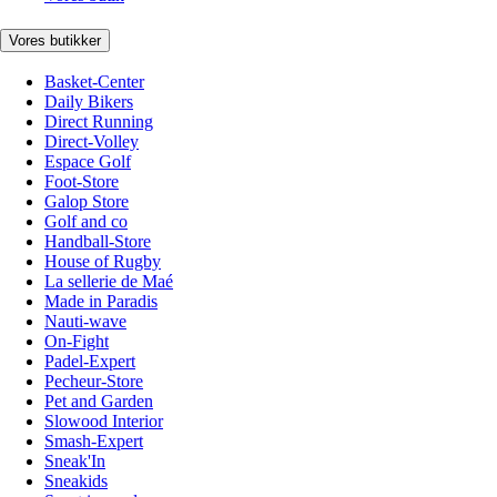
Vores butikker
Basket-Center
Daily Bikers
Direct Running
Direct-Volley
Espace Golf
Foot-Store
Galop Store
Golf and co
Handball-Store
House of Rugby
La sellerie de Maé
Made in Paradis
Nauti-wave
On-Fight
Padel-Expert
Pecheur-Store
Pet and Garden
Slowood Interior
Smash-Expert
Sneak'In
Sneakids