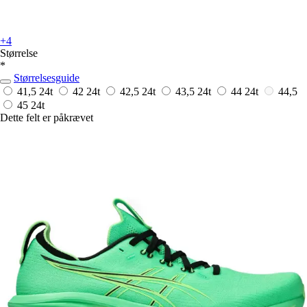
+4
Størrelse
*
Størrelsesguide
41,5
24t
42
24t
42,5
24t
43,5
24t
44
24t
44,5
45
24t
Dette felt er påkrævet