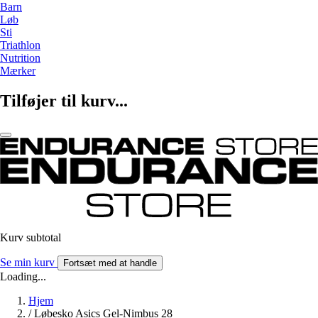
Barn
Løb
Sti
Triathlon
Nutrition
Mærker
Tilføjer til kurv...
Kurv subtotal
Se min kurv
Fortsæt med at handle
Loading...
Hjem
/
Løbesko Asics Gel-Nimbus 28