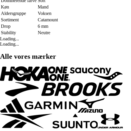
Dominerende farve
Sort
Køn
Mand
Aldersgruppe
Voksen
Sortiment
Catamount
Drop
6 mm
Stability
Neutre
Loading...
Loading...
Alle vores mærker