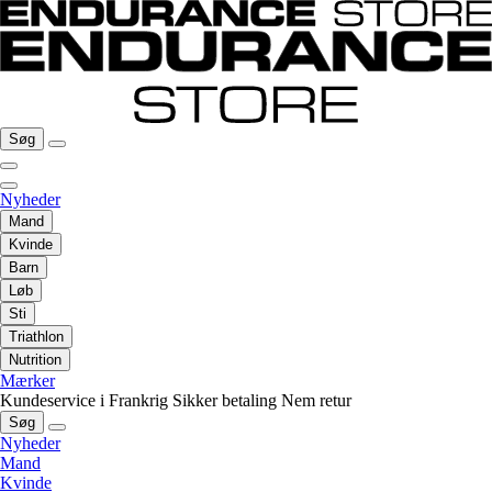
Søg
Nyheder
Mand
Kvinde
Barn
Løb
Sti
Triathlon
Nutrition
Mærker
Kundeservice i Frankrig
Sikker betaling
Nem retur
Søg
Nyheder
Mand
Kvinde