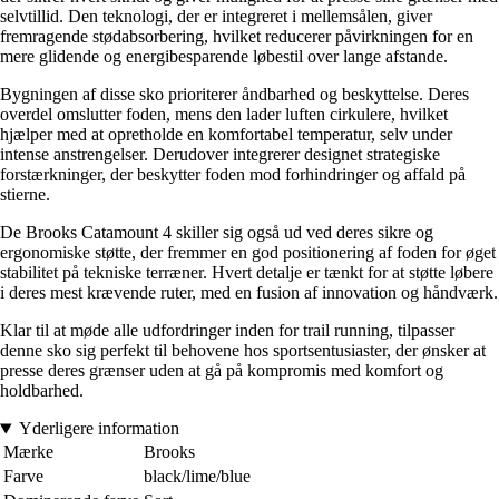
selvtillid. Den teknologi, der er integreret i mellemsålen, giver
fremragende stødabsorbering, hvilket reducerer påvirkningen for en
mere glidende og energibesparende løbestil over lange afstande.
Bygningen af disse sko prioriterer åndbarhed og beskyttelse. Deres
overdel omslutter foden, mens den lader luften cirkulere, hvilket
hjælper med at opretholde en komfortabel temperatur, selv under
intense anstrengelser. Derudover integrerer designet strategiske
forstærkninger, der beskytter foden mod forhindringer og affald på
stierne.
De Brooks Catamount 4 skiller sig også ud ved deres sikre og
ergonomiske støtte, der fremmer en god positionering af foden for øget
stabilitet på tekniske terræner. Hvert detalje er tænkt for at støtte løbere
i deres mest krævende ruter, med en fusion af innovation og håndværk.
Klar til at møde alle udfordringer inden for trail running, tilpasser
denne sko sig perfekt til behovene hos sportsentusiaster, der ønsker at
presse deres grænser uden at gå på kompromis med komfort og
holdbarhed.
Yderligere information
Mærke
Brooks
Farve
black/lime/blue