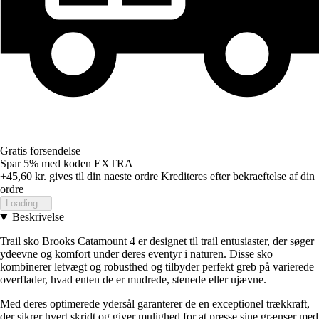
Gratis forsendelse
Spar 5%
med koden
EXTRA
+45,60 kr.
gives til din naeste ordre
Krediteres efter bekraeftelse af din
ordre
Loading...
Beskrivelse
Trail sko Brooks Catamount 4 er designet til trail entusiaster, der søger
ydeevne og komfort under deres eventyr i naturen. Disse sko
kombinerer letvægt og robusthed og tilbyder perfekt greb på varierede
overflader, hvad enten de er mudrede, stenede eller ujævne.
Med deres optimerede ydersål garanterer de en exceptionel trækkraft,
der sikrer hvert skridt og giver mulighed for at presse sine grænser med