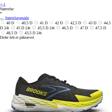
+-1
Størrelse
*
Størrelsesguide
40 D
40,5 D
41 D
42 D
42,5 D
43 D
44,5
D
24t
45 D
24t
45,5 D
24t
46,5 D
47 D
47,5 D
48,5 D
43,5 D
24t
Dette felt er påkrævet