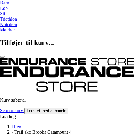
Barn
Løb
Sti
Triathlon
Nutrition
Mærker
Tilføjer til kurv...
Kurv subtotal
Se min kurv
Fortsæt med at handle
Loading...
Hjem
/
Trail-sko Brooks Catamount 4