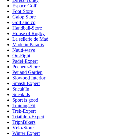
Direct-Volley
Espace Golf
Foot-Store
Galop Store
Golf and co
Handball-Store
House of Rugby
La sellerie de Maé
Made in Paradis
Nauti-wave
On-Fight
Padel-Expert
Pecheur-Store
Pet and Garden
Slowood Interior
Smash-Expert
Sneak'In
Sneakids
Sport is good
Training-Fit
Trek-Expert
Triathlon-Expert
TripnBikers
Vélo-Store
Winter-Expert