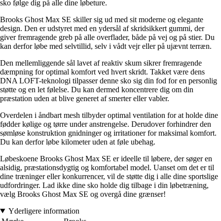
sko følge dig på alle dine løbeture.
Brooks Ghost Max SE skiller sig ud med sit moderne og elegante
design. Den er udstyret med en ydersål af skridsikkert gummi, der
giver fremragende greb på alle overflader, både på vej og på stier. Du
kan derfor løbe med selvtillid, selv i vådt vejr eller på ujævnt terræn.
Den mellemliggende sål lavet af reaktiv skum sikrer fremragende
dæmpning for optimal komfort ved hvert skridt. Takket være dens
DNA LOFT-teknologi tilpasser denne sko sig din fod for en personlig
støtte og en let følelse. Du kan dermed koncentrere dig om din
præstation uden at blive generet af smerter eller vabler.
Overdelen i åndbart mesh tilbyder optimal ventilation for at holde dine
fødder kølige og tørre under anstrengelse. Derudover forhindrer den
sømløse konstruktion gnidninger og irritationer for maksimal komfort.
Du kan derfor løbe kilometer uden at føle ubehag.
Løbeskoene Brooks Ghost Max SE er ideelle til løbere, der søger en
alsidig, præstationsdygtig og komfortabel model. Uanset om det er til
dine træninger eller konkurrencer, vil de støtte dig i alle dine sportslige
udfordringer. Lad ikke dine sko holde dig tilbage i din løbetræning,
vælg Brooks Ghost Max SE og overgå dine grænser!
Yderligere information