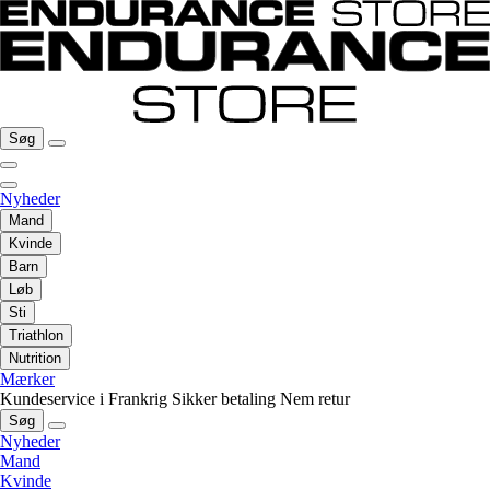
Søg
Nyheder
Mand
Kvinde
Barn
Løb
Sti
Triathlon
Nutrition
Mærker
Kundeservice i Frankrig
Sikker betaling
Nem retur
Søg
Nyheder
Mand
Kvinde