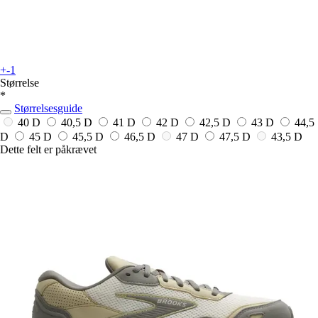
+-1
Størrelse
*
Størrelsesguide
40 D
40,5 D
41 D
42 D
42,5 D
43 D
44,5
D
45 D
45,5 D
46,5 D
47 D
47,5 D
43,5 D
Dette felt er påkrævet