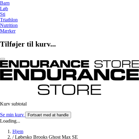
Barn
Løb
Sti
Triathlon
Nutrition
Mærker
Tilføjer til kurv...
Kurv subtotal
Se min kurv
Fortsæt med at handle
Loading...
Hjem
/
Løbesko Brooks Ghost Max SE