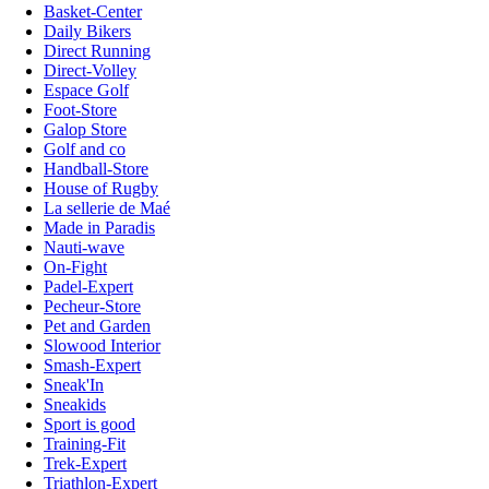
Basket-Center
Daily Bikers
Direct Running
Direct-Volley
Espace Golf
Foot-Store
Galop Store
Golf and co
Handball-Store
House of Rugby
La sellerie de Maé
Made in Paradis
Nauti-wave
On-Fight
Padel-Expert
Pecheur-Store
Pet and Garden
Slowood Interior
Smash-Expert
Sneak'In
Sneakids
Sport is good
Training-Fit
Trek-Expert
Triathlon-Expert