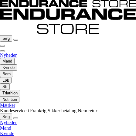
Søg
Nyheder
Mand
Kvinde
Barn
Løb
Sti
Triathlon
Nutrition
Mærker
Kundeservice i Frankrig
Sikker betaling
Nem retur
Søg
Nyheder
Mand
Kvinde