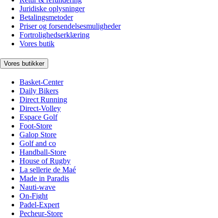
Juridiske oplysninger
Betalingsmetoder
Priser og forsendelsesmuligheder
Fortrolighedserklæring
Vores butik
Vores butikker
Basket-Center
Daily Bikers
Direct Running
Direct-Volley
Espace Golf
Foot-Store
Galop Store
Golf and co
Handball-Store
House of Rugby
La sellerie de Maé
Made in Paradis
Nauti-wave
On-Fight
Padel-Expert
Pecheur-Store