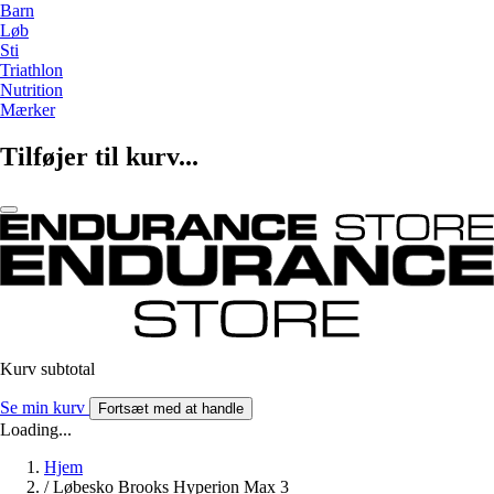
Barn
Løb
Sti
Triathlon
Nutrition
Mærker
Tilføjer til kurv...
Kurv subtotal
Se min kurv
Fortsæt med at handle
Loading...
Hjem
/
Løbesko Brooks Hyperion Max 3