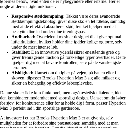
løbernes behov, hvad enten de er nybegyndere eller erfarne. Her er
nogle af deres nøglefunktioner:
Responsive støddæmpning:
Takket være deres avancerede
støddæmpningsteknologi giver disse sko en let følelse, samtidig
med at de effektivt absorberer stød, hvilket hjælper med at
beskytte dine led under dine træningspas.
Åndbarhed:
Overdelen i mesh er designet til at give optimal
luftcirkulation, hvilket holder dine fødder kølige og tørre, selv
under de mest intense løb.
Stabilitet:
Den innovative ydersål sikrer enestående greb og
giver fremragende traction på forskellige typer overflader. Dette
hjælper dig med at bevare kontrollen, selv på de vanskeligste
terræner.
Alsidighed:
Uanset om du løber på vejen, på banen eller i
skoven, tilpasser Brooks Hyperion Max 3 sig alle miljøer og
sikrer en behagelig og effektiv løbeoplevelse.
Denne sko er ikke kun funktionel, men også æstetisk tiltalende, idet
den kombinerer modernitet med sportsligt design. Uanset om du løber
for sjov, for konkurrence eller for at holde dig i form, passer Hyperion
Max 3 perfekt ind i din sportslige garderobe.
At investere i et par Brooks Hyperion Max 3 er at give sig selv
muligheden for at forbedre sine præstationer, samtidig med at man