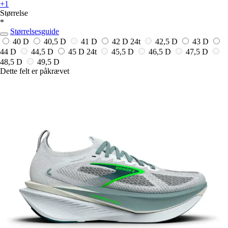
+1
Størrelse
*
Størrelsesguide
40 D
40,5 D
41 D
42 D
24t
42,5 D
43 D
44 D
44,5 D
45 D
24t
45,5 D
46,5 D
47,5 D
48,5 D
49,5 D
Dette felt er påkrævet