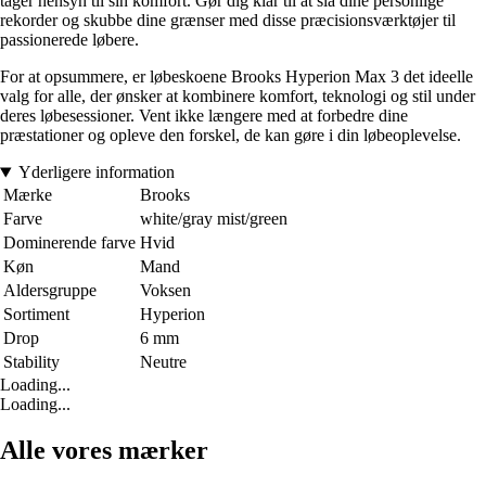
tager hensyn til sin komfort. Gør dig klar til at slå dine personlige
rekorder og skubbe dine grænser med disse præcisionsværktøjer til
passionerede løbere.
For at opsummere, er løbeskoene Brooks Hyperion Max 3 det ideelle
valg for alle, der ønsker at kombinere komfort, teknologi og stil under
deres løbesessioner. Vent ikke længere med at forbedre dine
præstationer og opleve den forskel, de kan gøre i din løbeoplevelse.
Yderligere information
Mærke
Brooks
Farve
white/gray mist/green
Dominerende farve
Hvid
Køn
Mand
Aldersgruppe
Voksen
Sortiment
Hyperion
Drop
6 mm
Stability
Neutre
Loading...
Loading...
Alle vores mærker