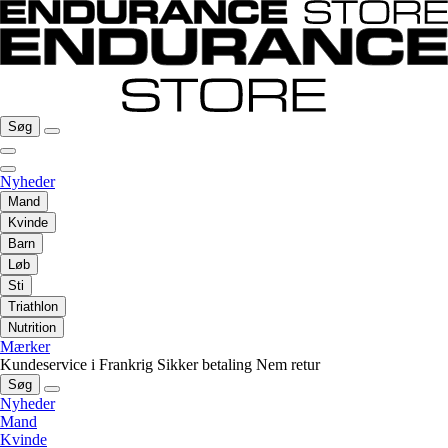
Søg
Nyheder
Mand
Kvinde
Barn
Løb
Sti
Triathlon
Nutrition
Mærker
Kundeservice i Frankrig
Sikker betaling
Nem retur
Søg
Nyheder
Mand
Kvinde