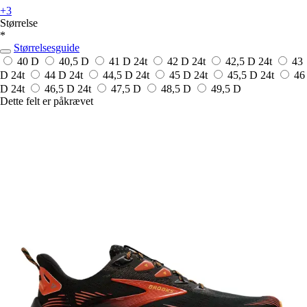
+3
Størrelse
*
Størrelsesguide
40 D
40,5 D
41 D
24t
42 D
24t
42,5 D
24t
43
D
24t
44 D
24t
44,5 D
24t
45 D
24t
45,5 D
24t
46
D
24t
46,5 D
24t
47,5 D
48,5 D
49,5 D
Dette felt er påkrævet