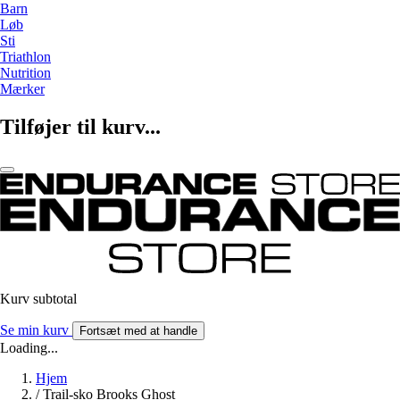
Barn
Løb
Sti
Triathlon
Nutrition
Mærker
Tilføjer til kurv...
Kurv subtotal
Se min kurv
Fortsæt med at handle
Loading...
Hjem
/
Trail-sko Brooks Ghost