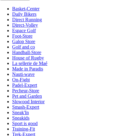
Basket-Center
Daily Bikers
Direct Running
Direct-Volley
Espace Golf
Foot-Store
Galop Store
Golf and co
Handball-Store
House of Rugby
La sellerie de Maé
Made in Paradis
Nauti-wave
On-Fight
Padel-Expert
Pecheur-Store
Pet and Garden
Slowood Interior
Smash-Expert
Sneak'In
Sneakids
Sport is good
Training-Fit
Trek-Expert