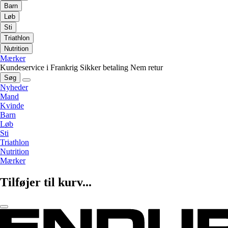
Barn
Løb
Sti
Triathlon
Nutrition
Mærker
Kundeservice i Frankrig
Sikker betaling
Nem retur
Søg
Nyheder
Mand
Kvinde
Barn
Løb
Sti
Triathlon
Nutrition
Mærker
Tilføjer til kurv...