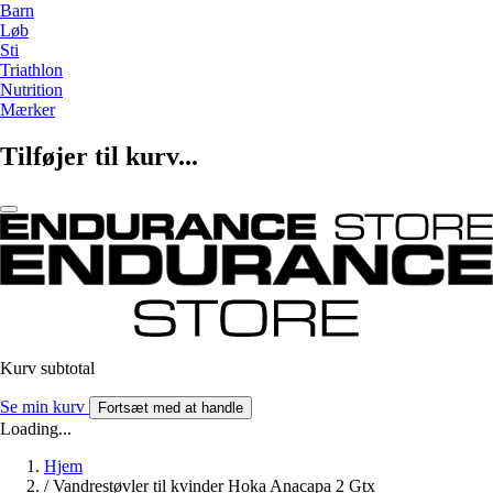
Barn
Løb
Sti
Triathlon
Nutrition
Mærker
Tilføjer til kurv...
Kurv subtotal
Se min kurv
Fortsæt med at handle
Loading...
Hjem
/
Vandrestøvler til kvinder Hoka Anacapa 2 Gtx