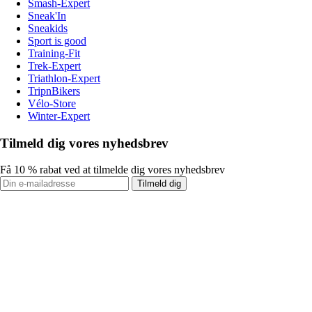
Smash-Expert
Sneak'In
Sneakids
Sport is good
Training-Fit
Trek-Expert
Triathlon-Expert
TripnBikers
Vélo-Store
Winter-Expert
Tilmeld dig vores nyhedsbrev
Få 10 % rabat ved at tilmelde dig vores nyhedsbrev
Tilmeld dig