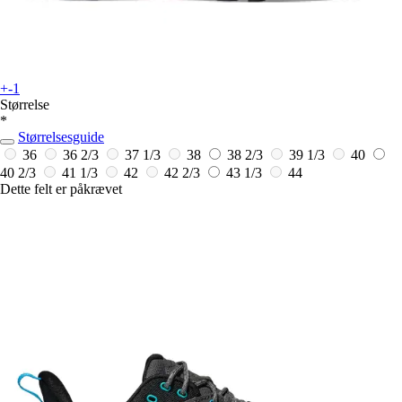
+-1
Størrelse
*
Størrelsesguide
36
36 2/3
37 1/3
38
38 2/3
39 1/3
40
40 2/3
41 1/3
42
42 2/3
43 1/3
44
Dette felt er påkrævet