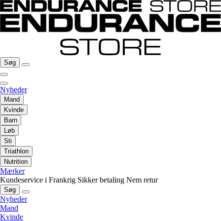
Søg
Nyheder
Mand
Kvinde
Barn
Løb
Sti
Triathlon
Nutrition
Mærker
Kundeservice i Frankrig
Sikker betaling
Nem retur
Søg
Nyheder
Mand
Kvinde