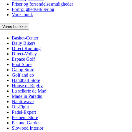
Priser og forsendelsesmuligheder
Fortrolighedserklæring
Vores butik
Vores butikker
Basket-Center
Daily Bikers
Direct Running
Direct-Volley
Espace Golf
Foot-Store
Galop Store
Golf and co
Handball-Store
House of Rugby
La sellerie de Maé
Made in Paradis
Nauti-wave
On-Fight
Padel-Expert
Pecheur-Store
Pet and Garden
Slowood Interior