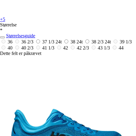
+5
Størrelse
*
Størrelsesguide
36
36 2/3
37 1/3
24t
38
24t
38 2/3
24t
39 1/3
40
40 2/3
41 1/3
42
42 2/3
43 1/3
44
Dette felt er påkrævet