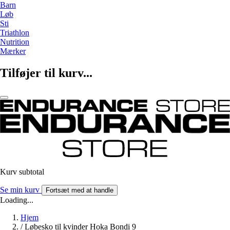
Barn
Løb
Sti
Triathlon
Nutrition
Mærker
Tilføjer til kurv...
Kurv subtotal
Se min kurv
Fortsæt med at handle
Loading...
Hjem
/
Løbesko til kvinder Hoka Bondi 9