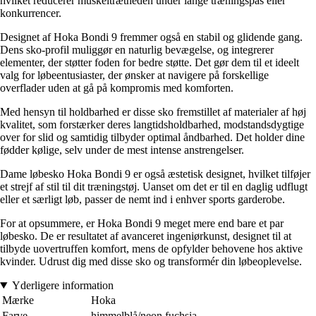
hvilket reducerer muskeltrætheden under lange træningspas eller
konkurrencer.
Designet af Hoka Bondi 9 fremmer også en stabil og glidende gang.
Dens sko-profil muliggør en naturlig bevægelse, og integrerer
elementer, der støtter foden for bedre støtte. Det gør dem til et ideelt
valg for løbeentusiaster, der ønsker at navigere på forskellige
overflader uden at gå på kompromis med komforten.
Med hensyn til holdbarhed er disse sko fremstillet af materialer af høj
kvalitet, som forstærker deres langtidsholdbarhed, modstandsdygtige
over for slid og samtidig tilbyder optimal åndbarhed. Det holder dine
fødder kølige, selv under de mest intense anstrengelser.
Dame løbesko Hoka Bondi 9 er også æstetisk designet, hvilket tilføjer
et strejf af stil til dit træningstøj. Uanset om det er til en daglig udflugt
eller et særligt løb, passer de nemt ind i enhver sports garderobe.
For at opsummere, er Hoka Bondi 9 meget mere end bare et par
løbesko. De er resultatet af avanceret ingeniørkunst, designet til at
tilbyde uovertruffen komfort, mens de opfylder behovene hos aktive
kvinder. Udrust dig med disse sko og transformér din løbeoplevelse.
Yderligere information
Mærke
Hoka
Farve
himmelblå/neon fuchsia