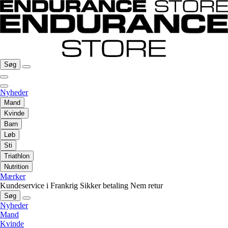
Søg
Nyheder
Mand
Kvinde
Barn
Løb
Sti
Triathlon
Nutrition
Mærker
Kundeservice i Frankrig
Sikker betaling
Nem retur
Søg
Nyheder
Mand
Kvinde