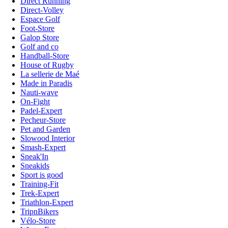
Direct Running
Direct-Volley
Espace Golf
Foot-Store
Galop Store
Golf and co
Handball-Store
House of Rugby
La sellerie de Maé
Made in Paradis
Nauti-wave
On-Fight
Padel-Expert
Pecheur-Store
Pet and Garden
Slowood Interior
Smash-Expert
Sneak'In
Sneakids
Sport is good
Training-Fit
Trek-Expert
Triathlon-Expert
TripnBikers
Vélo-Store