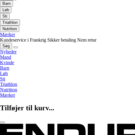
Barn
Løb
Sti
Triathlon
Nutrition
Mærker
Kundeservice i Frankrig
Sikker betaling
Nem retur
Søg
Nyheder
Mand
Kvinde
Barn
Løb
Sti
Triathlon
Nutrition
Mærker
Tilføjer til kurv...