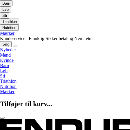
Barn
Løb
Sti
Triathlon
Nutrition
Mærker
Kundeservice i Frankrig
Sikker betaling
Nem retur
Søg
Nyheder
Mand
Kvinde
Barn
Løb
Sti
Triathlon
Nutrition
Mærker
Tilføjer til kurv...