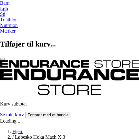
Barn
Løb
Sti
Triathlon
Nutrition
Mærker
Tilføjer til kurv...
Kurv subtotal
Se min kurv
Fortsæt med at handle
Loading...
Hjem
/
Løbesko Hoka Mach X 3