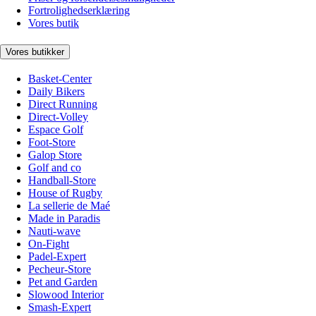
Fortrolighedserklæring
Vores butik
Vores butikker
Basket-Center
Daily Bikers
Direct Running
Direct-Volley
Espace Golf
Foot-Store
Galop Store
Golf and co
Handball-Store
House of Rugby
La sellerie de Maé
Made in Paradis
Nauti-wave
On-Fight
Padel-Expert
Pecheur-Store
Pet and Garden
Slowood Interior
Smash-Expert