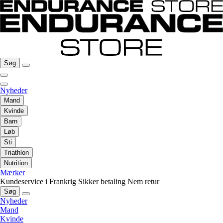
Søg
Nyheder
Mand
Kvinde
Barn
Løb
Sti
Triathlon
Nutrition
Mærker
Kundeservice i Frankrig
Sikker betaling
Nem retur
Søg
Nyheder
Mand
Kvinde