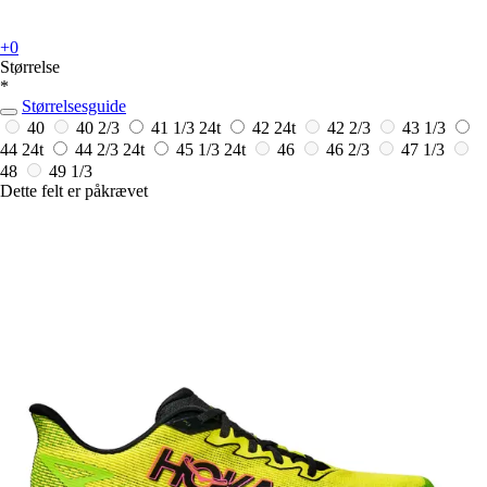
+0
Størrelse
*
Størrelsesguide
40
40 2/3
41 1/3
24t
42
24t
42 2/3
43 1/3
44
24t
44 2/3
24t
45 1/3
24t
46
46 2/3
47 1/3
48
49 1/3
Dette felt er påkrævet