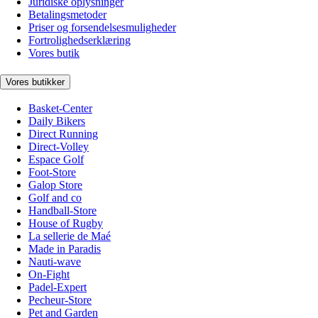
Juridiske oplysninger
Betalingsmetoder
Priser og forsendelsesmuligheder
Fortrolighedserklæring
Vores butik
Vores butikker
Basket-Center
Daily Bikers
Direct Running
Direct-Volley
Espace Golf
Foot-Store
Galop Store
Golf and co
Handball-Store
House of Rugby
La sellerie de Maé
Made in Paradis
Nauti-wave
On-Fight
Padel-Expert
Pecheur-Store
Pet and Garden