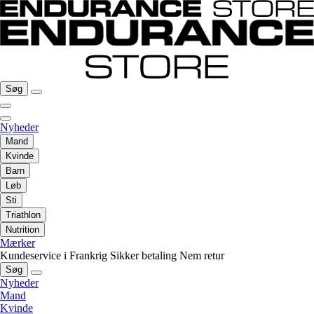
Søg
Nyheder
Mand
Kvinde
Barn
Løb
Sti
Triathlon
Nutrition
Mærker
Kundeservice i Frankrig
Sikker betaling
Nem retur
Søg
Nyheder
Mand
Kvinde