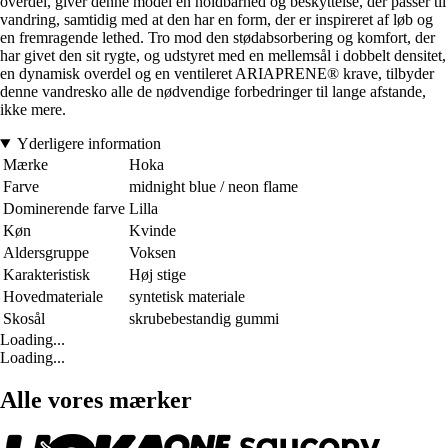
overdel, giver denne model en holdbarhed og beskyttelse, der passer til
vandring, samtidig med at den har en form, der er inspireret af løb og
en fremragende lethed. Tro mod den stødabsorbering og komfort, der
har givet den sit rygte, og udstyret med en mellemsål i dobbelt densitet,
en dynamisk overdel og en ventileret ARIAPRENE® krave, tilbyder
denne vandresko alle de nødvendige forbedringer til lange afstande,
ikke mere.
Yderligere information
Mærke
Hoka
Farve
midnight blue / neon flame
Dominerende farve
Lilla
Køn
Kvinde
Aldersgruppe
Voksen
Karakteristisk
Høj stige
Hovedmateriale
syntetisk materiale
Skosål
skrubebestandig gummi
Loading...
Loading...
Alle vores mærker