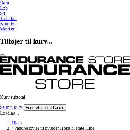
Barn
Løb
Sti
Triathlon
Nutrition
Mærker
Tilføjer til kurv...
Kurv subtotal
Se min kurv
Fortsæt med at handle
Loading...
Hjem
/
Vandrestøvler til kvinder Hoka Mafate Hike