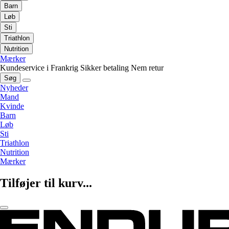
Barn
Løb
Sti
Triathlon
Nutrition
Mærker
Kundeservice i Frankrig
Sikker betaling
Nem retur
Søg
Nyheder
Mand
Kvinde
Barn
Løb
Sti
Triathlon
Nutrition
Mærker
Tilføjer til kurv...