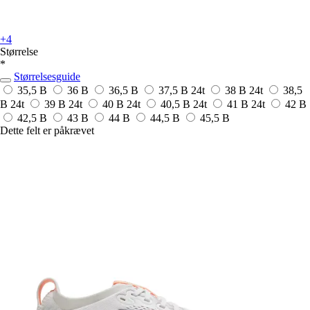
+4
Størrelse
*
Størrelsesguide
35,5 B
36 B
36,5 B
37,5 B
24t
38 B
24t
38,5
B
24t
39 B
24t
40 B
24t
40,5 B
24t
41 B
24t
42 B
42,5 B
43 B
44 B
44,5 B
45,5 B
Dette felt er påkrævet