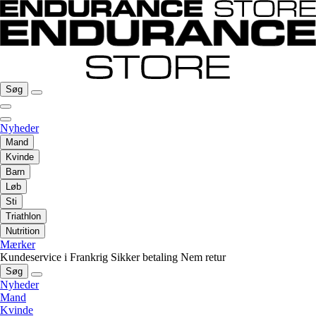
Søg
Nyheder
Mand
Kvinde
Barn
Løb
Sti
Triathlon
Nutrition
Mærker
Kundeservice i Frankrig
Sikker betaling
Nem retur
Søg
Nyheder
Mand
Kvinde