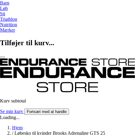
Barn
Løb
Sti
Triathlon
Nutrition
Mærker
Tilføjer til kurv...
Kurv subtotal
Se min kurv
Fortsæt med at handle
Loading...
Hjem
/
Løbesko til kvinder Brooks Adrenaline GTS 25