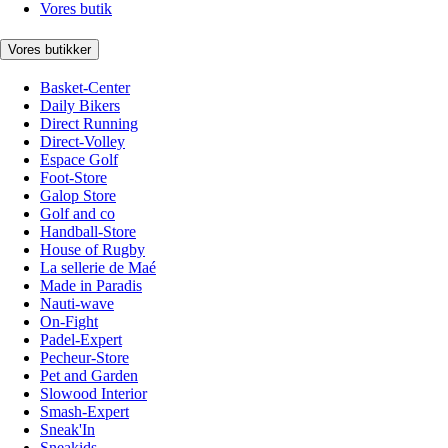
Vores butik
Vores butikker
Basket-Center
Daily Bikers
Direct Running
Direct-Volley
Espace Golf
Foot-Store
Galop Store
Golf and co
Handball-Store
House of Rugby
La sellerie de Maé
Made in Paradis
Nauti-wave
On-Fight
Padel-Expert
Pecheur-Store
Pet and Garden
Slowood Interior
Smash-Expert
Sneak'In
Sneakids