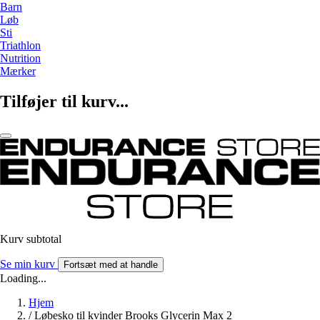
Barn
Løb
Sti
Triathlon
Nutrition
Mærker
Tilføjer til kurv...
Kurv subtotal
Se min kurv
Fortsæt med at handle
Loading...
Hjem
/
Løbesko til kvinder Brooks Glycerin Max 2