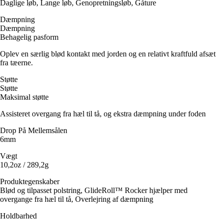
Daglige løb, Lange løb, Genopretningsløb, Gåture
Dæmpning
Dæmpning
Behagelig pasform
Oplev en særlig blød kontakt med jorden og en relativt kraftfuld afsæt
fra tæerne.
Støtte
Støtte
Maksimal støtte
Assisteret overgang fra hæl til tå, og ekstra dæmpning under foden
Drop På Mellemsålen
6mm
Vægt
10,2oz / 289,2g
Produktegenskaber
Blød og tilpasset polstring, GlideRoll™ Rocker hjælper med
overgange fra hæl til tå, Overlejring af dæmpning
Holdbarhed