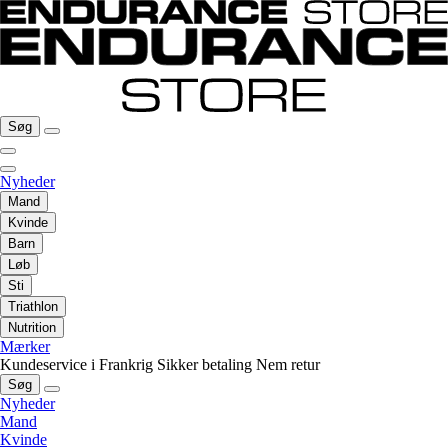
Søg
Nyheder
Mand
Kvinde
Barn
Løb
Sti
Triathlon
Nutrition
Mærker
Kundeservice i Frankrig
Sikker betaling
Nem retur
Søg
Nyheder
Mand
Kvinde