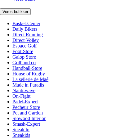
Vores butikker
Basket-Center
Daily Bikers
Direct Running
Direct-Volley
Espace Golf
Foot-Store
Galop Store
Golf and co
Handball-Store
House of Rugby
La sellerie de Maé
Made in Paradis
Nauti-wave
On-Fight
Padel-Expert
Pecheur-Store
Pet and Garden
Slowood Interior
Smash-Expert
Sneak'In
Sneakids