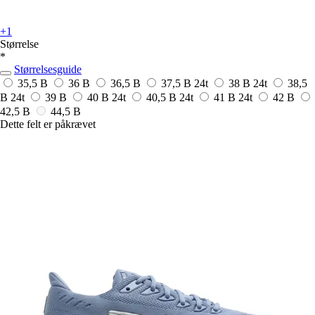
+1
Størrelse
*
Størrelsesguide
35,5 B
36 B
36,5 B
37,5 B
24t
38 B
24t
38,5
B
24t
39 B
40 B
24t
40,5 B
24t
41 B
24t
42 B
42,5 B
44,5 B
Dette felt er påkrævet