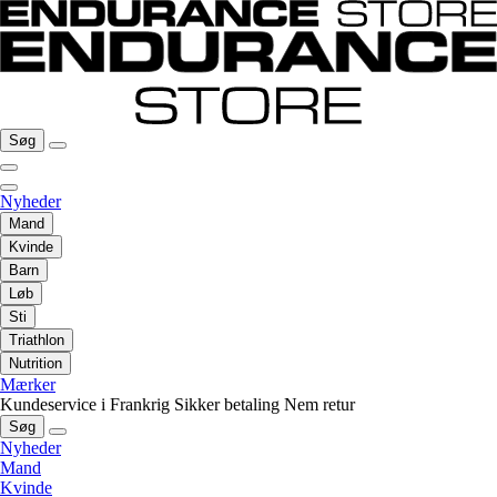
Søg
Nyheder
Mand
Kvinde
Barn
Løb
Sti
Triathlon
Nutrition
Mærker
Kundeservice i Frankrig
Sikker betaling
Nem retur
Søg
Nyheder
Mand
Kvinde