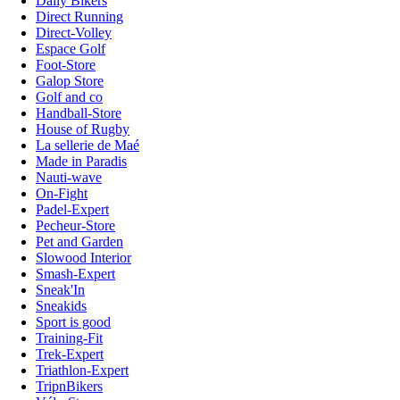
Daily Bikers
Direct Running
Direct-Volley
Espace Golf
Foot-Store
Galop Store
Golf and co
Handball-Store
House of Rugby
La sellerie de Maé
Made in Paradis
Nauti-wave
On-Fight
Padel-Expert
Pecheur-Store
Pet and Garden
Slowood Interior
Smash-Expert
Sneak'In
Sneakids
Sport is good
Training-Fit
Trek-Expert
Triathlon-Expert
TripnBikers