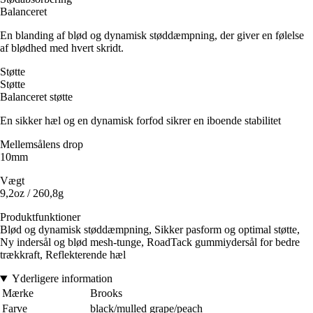
Balanceret
En blanding af blød og dynamisk støddæmpning, der giver en følelse
af blødhed med hvert skridt.
Støtte
Støtte
Balanceret støtte
En sikker hæl og en dynamisk forfod sikrer en iboende stabilitet
Mellemsålens drop
10mm
Vægt
9,2oz / 260,8g
Produktfunktioner
Blød og dynamisk støddæmpning, Sikker pasform og optimal støtte,
Ny indersål og blød mesh-tunge, RoadTack gummiydersål for bedre
trækkraft, Reflekterende hæl
Yderligere information
Mærke
Brooks
Farve
black/mulled grape/peach