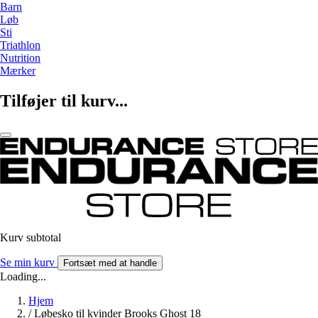
Barn
Løb
Sti
Triathlon
Nutrition
Mærker
Tilføjer til kurv...
Kurv subtotal
Se min kurv
Fortsæt med at handle
Loading...
Hjem
/
Løbesko til kvinder Brooks Ghost 18