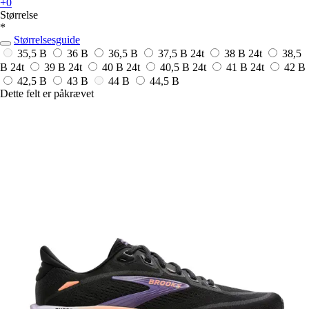
+0
Størrelse
*
Størrelsesguide
35,5 B
36 B
36,5 B
37,5 B
24t
38 B
24t
38,5
B
24t
39 B
24t
40 B
24t
40,5 B
24t
41 B
24t
42 B
42,5 B
43 B
44 B
44,5 B
Dette felt er påkrævet