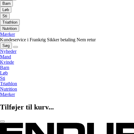
Barn
Løb
Sti
Triathlon
Nutrition
Mærker
Kundeservice i Frankrig
Sikker betaling
Nem retur
Søg
Nyheder
Mand
Kvinde
Barn
Løb
Sti
Triathlon
Nutrition
Mærker
Tilføjer til kurv...